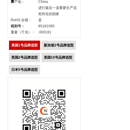
量
原产地：
China
进行最后一道重要生产流
程所在的国家
RoHS 合规：
是
税则号：
85181095
重量（千克）：
.000181
美国1号品牌选型
新加坡2号品牌选型
英国2号品牌选型
英国10号品牌选型
日本5号品牌选型