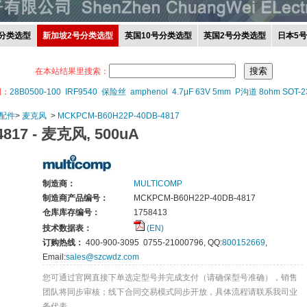
分类选型
新加坡2号分类选型
英国10号分类选型
英国2号分类选型
日本5
在本站结果里搜索：
词：
28B0500-100
IRF9540
保险丝
amphenol
4.7μF 63V 5mm
P沟道 8ohm SOT-2
配件
>
麦克风
>
MCKPCM-B60H22P-40DB-4817
817 -
麦克风, 500uA
制造商：
MULTICOMP
制造商产品编号：
MCKPCM-B60H22P-40DB-4817
仓库库存编号：
1758413
技术数据表：
(EN)
订购热线：
400-900-3095 0755-21000796, QQ:
800152669
,
Email:
sales@szcwdz.com
您可通过官网直接下单选定型号并完成支付（请确保型号准确），销售
团队将同步审核；线下合同交易模式同步开放，具体流程请联系我司业
务代表。