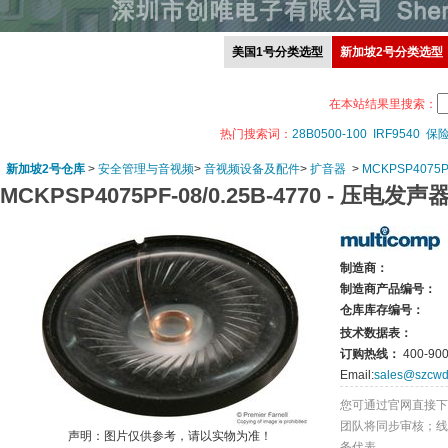
美国1号分类选型
新加坡2号分类选型
在本站结果里搜索：
热门搜索词：
28B0500-100
IRF9540
保
新加坡2号仓库
>
安全管理与音视频
>
音视频设备及配件
>
扩音器
>
MCKPSP4075PF
MCKPSP4075PF-08/0.25B-4770 -
压电发声
制造商：
制造商产品编号：
仓库库存编号：
技术数据表：
订购热线：
400-900
Email:
sales@szcwd
您可通过官网直接下
团队将同步审核；线
声明：图片仅供参考，请以实物为准！
务代表。