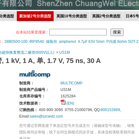
分类选型
新加坡2号分类选型
英国10号分类选型
英国2号分类选型
日本5
在本站结果里搜索：
词：
28B0500-100
IRF9540
保险丝
amphenol
4.7μF 63V 5mm
P沟道 8ohm SOT-2
与超快恢复整流二极管(600V以上)
>
US1M
, 1 A, 单, 1.7 V, 75 ns, 30 A
制造商：
MULTICOMP
制造商产品编号：
US1M
仓库库存编号：
1625284
技术数据表：
(EN)
订购热线：
400-900-3095 0755-21000796, QQ:
800152669
,
Email:
sales@szcwdz.com
您可通过官网直接下单选定型号并完成支付（请确保型号准确），销售
团队将同步审核；线下合同交易模式同步开放，具体流程请联系我司业
务代表。