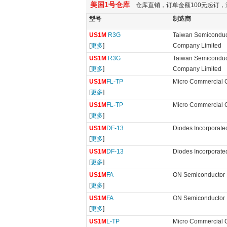
美国1号仓库
仓库直销，订单金额100元起订，
型号
制造商
US1M
R3G
Taiwan Semiconduc
[
更多
]
Company Limited
US1M
R3G
Taiwan Semiconduc
[
更多
]
Company Limited
US1M
FL-TP
Micro Commercial
[
更多
]
US1M
FL-TP
Micro Commercial
[
更多
]
US1M
DF-13
Diodes Incorporate
[
更多
]
US1M
DF-13
Diodes Incorporate
[
更多
]
US1M
FA
ON Semiconductor
[
更多
]
US1M
FA
ON Semiconductor
[
更多
]
US1M
L-TP
Micro Commercial