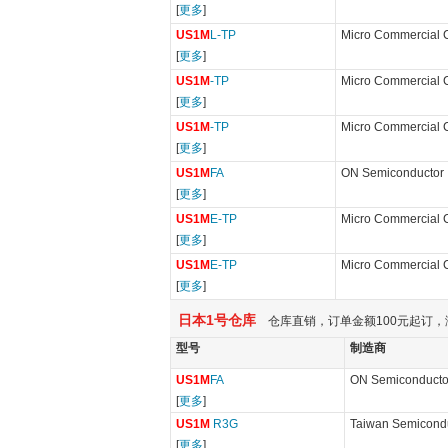
[
更多
]
US1M
L-TP
Micro Commercial
[
更多
]
US1M
-TP
Micro Commercial
[
更多
]
US1M
-TP
Micro Commercial
[
更多
]
US1M
FA
ON Semiconductor
[
更多
]
US1M
E-TP
Micro Commercial
[
更多
]
US1M
E-TP
Micro Commercial
[
更多
]
日本1号仓库
仓库直销，订单金额100元起订，
型号
制造商
US1M
FA
ON Semiconducto
[
更多
]
US1M
R3G
Taiwan Semicond
[
更多
]