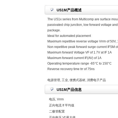
US1M产品概述
The US1x series from Multicomp are surface moun
passivated chip junction, low forward voltage and 
package.
Ideal for automated placement
Maximum repetitive reverse voltage Vrrm of 50V
Non repetitive peak forward surge current IFSM o
Maximum forward Voltage VF of 1.7V at IF 1A
Maximum forward current IF(AV) of 1A
Operating temperature range -65°C to 150°C
Reverse recovery time trr of 75ns
电源管理, 工业, 便携式器材, 消费电子产品
US1M产品信息
电压, Vrrm
正向电流 If 平均值
二极管配置
正向电压 Vf 最大值