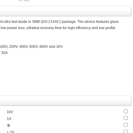
t ultra fast diode in SMB (DO-214AC) package. The device features glass
low power loss, ultrafast recovery time for high efficiency and low profile
, 100V, 200V, 400V, 600V, 800V and 1KV
f 30A
1kV
1A
单
1.7V