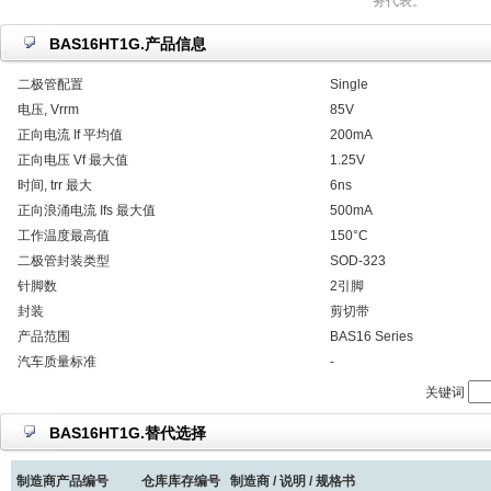
务代表。
BAS16HT1G.产品信息
二极管配置
Single
电压, Vrrm
85V
正向电流 If 平均值
200mA
正向电压 Vf 最大值
1.25V
时间, trr 最大
6ns
正向浪涌电流 Ifs 最大值
500mA
工作温度最高值
150°C
二极管封装类型
SOD-323
针脚数
2引脚
封装
剪切带
产品范围
BAS16 Series
汽车质量标准
-
关键词
BAS16HT1G.替代选择
制造商产品编号
仓库库存编号
制造商 / 说明 / 规格书