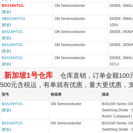
BAS16HT1G.
.
ON Semiconductor
DIODE, SMALL
[
更多
]
SBAS16HT1G
ON Semiconductor
DIODE, SMAL
[
更多
]
100V
BAS16HT1G
ON Semiconductor
DIODE, SIGNA
[
更多
]
BAS16HT1G
ON Semiconductor
DIODE, SIGNA
[
更多
]
BAS16HT1G
ON Semiconductor
DIODE, SMALL
[
更多
]
323-2
新加坡1号仓库
仓库直销，订单金额100元
500元含税运，有单就有优惠，量大更优惠，
型号
制造商
描述
BAS16HT1G
ON Semiconductor
BAS16H Series 100
[
更多
]
Switching Diode -
RoHS: Compliant
|
BAS16HT1G
ON Semiconductor
BAS16H Series 100
[
更多
]
Switching Diode -