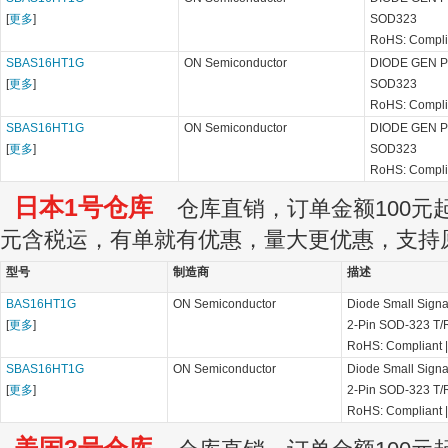
[
更多
]
SOD323
RoHS: Compl
SBAS16HT1G
ON Semiconductor
DIODE GEN P
[
更多
]
SOD323
RoHS: Compl
SBAS16HT1G
ON Semiconductor
DIODE GEN P
[
更多
]
SOD323
RoHS: Compl
日本1号仓库
仓库直销，订单金额100元起订
元含税运，有单就有优惠，量大更优惠，支持
型号
制造商
描述
BAS16HT1G
ON Semiconductor
Diode Small Signa
[
更多
]
2-Pin SOD-323 T/
RoHS: Compliant
SBAS16HT1G
ON Semiconductor
Diode Small Signa
[
更多
]
2-Pin SOD-323 T/
RoHS: Compliant