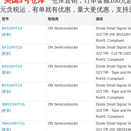
美国3号仓库
仓库直销，订单金额100元起订
元含税运，有单就有优惠，量大更优惠，支持
型号
制造商
描述
BAS16HT1G
ON Semiconductor
Diode Small Signal S
[
更多
]
323 T/R (Alt: BAS16H
RoHS: Compliant
BAS16HT1G
ON Semiconductor
Diode Small Signal S
[
更多
]
323 T/R - Cut TR (SO
RoHS: Compliant
BAS16HT1G
ON Semiconductor
Diode Small Signal S
[
更多
]
323 T/R - Tape and R
RoHS: Compliant
BAS16HT1G
ON Semiconductor
Diode Small Signal S
[
更多
]
323 T/R - Tape and R
RoHS: Compliant
SBAS16HT1G
ON Semiconductor
Diode Small Signal S
[
更多
]
323 T/R - Tape and R
RoHS: Compliant
SBAS16HT1G
ON Semiconductor
Diode Small Signal S
[
更多
]
323 T/R (Alt: SBAS1