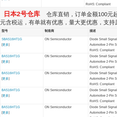
RoHS: Compliant
日本2号仓库
仓库直销，订单金额100元起订
元含税运，有单就有优惠，量大更优惠，支持
型号
制造商
描述
SBAS16HT1G
ON Semiconductor
Diode Small Signal
[
更多
]
Automotive 2-Pin 
RoHS: Compliant
BAS16HT1G
ON Semiconductor
Diode Small Signal
[
更多
]
Automotive 2-Pin 
RoHS: Compliant
BAS16HT1G
ON Semiconductor
Diode Small Signal
[
更多
]
Automotive 2-Pin 
RoHS: Compliant
BAS16HT1G
ON Semiconductor
Diode Small Signal
[
更多
]
Automotive 2-Pin 
RoHS: Compliant
BAS16HT1G
ON Semiconductor
Diode Small Signal
[
更多
]
Automotive 2-Pin 