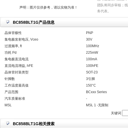
团队将同步审核；线
声明：图片仅供参考，请以实物为准！
务代表。
BC858BLT1G产品信息
晶体管极性
PNP
集电极发射电压, Vceo
30V
过渡频率, ft
100MHz
功耗 Pd
225mW
集电极直流电流
100mA
直流电流增益, hFE
100hFE
晶体管封装类型
SOT-23
针脚数
3引脚
工作温度最高值
150°C
产品范围
BCxxx Series
汽车质量标准
-
MSL
MSL 1 -无限制
关键词
BC858BLT1G相关搜索