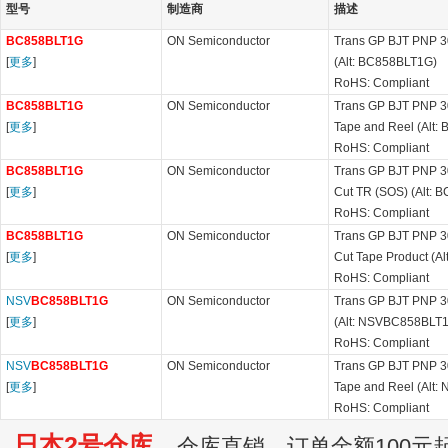
型号
制造商
描述
BC858BLT1G
ON Semiconductor
Trans GP BJT PNP 3
[
更多
]
(Alt: BC858BLT1G)
RoHS: Compliant
BC858BLT1G
ON Semiconductor
Trans GP BJT PNP 30
[
更多
]
Tape and Reel (Alt:
RoHS: Compliant
BC858BLT1G
ON Semiconductor
Trans GP BJT PNP 30
[
更多
]
Cut TR (SOS) (Alt:
RoHS: Compliant
BC858BLT1G
ON Semiconductor
Trans GP BJT PNP 30
[
更多
]
Cut Tape Product (A
RoHS: Compliant
NSV
BC858BLT1G
ON Semiconductor
Trans GP BJT PNP 3
[
更多
]
(Alt: NSVBC858BLT
RoHS: Compliant
NSV
BC858BLT1G
ON Semiconductor
Trans GP BJT PNP 30
[
更多
]
Tape and Reel (Alt
RoHS: Compliant
日本2号仓库
仓库直销，订单金额100元起订