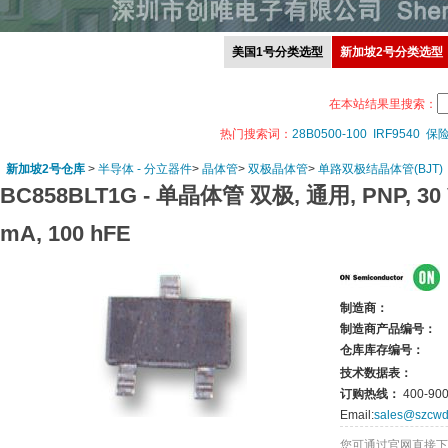
美国1号分类选型
新加坡2号分类选型
在本站结果里搜索：
热门搜索词：
28B0500-100
IRF9540
保
新加坡2号仓库
>
半导体 - 分立器件
>
晶体管
>
双极晶体管
>
单路双极结晶体管(BJT)
BC858BLT1G -
单晶体管 双极, 通用, PNP, 30 V,
mA, 100 hFE
制造商：
制造商产品编号：
仓库库存编号：
技术数据表：
订购热线：
400-900
Email:
sales@szcwd
您可通过官网直接下