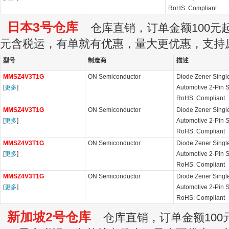
RoHS: Compliant
日本3号仓库
仓库直销，订单金额100元起订
元含税运，有单就有优惠，量大更优惠，支持
型号
制造商
描述
MMSZ4V3T1G
ON Semiconductor
Diode Zener Sing
[
更多
]
Automotive 2-Pin 
RoHS: Compliant
MMSZ4V3T1G
ON Semiconductor
Diode Zener Sing
[
更多
]
Automotive 2-Pin 
RoHS: Compliant
MMSZ4V3T1G
ON Semiconductor
Diode Zener Sing
[
更多
]
Automotive 2-Pin 
RoHS: Compliant
MMSZ4V3T1G
ON Semiconductor
Diode Zener Sing
[
更多
]
Automotive 2-Pin 
RoHS: Compliant
新加坡2号仓库
仓库直销，订单金额100元