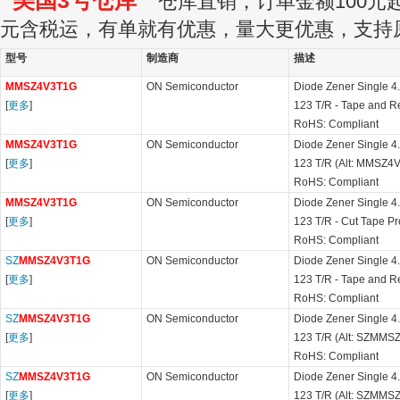
美国3号仓库
仓库直销，订单金额100元起订
元含税运，有单就有优惠，量大更优惠，支持
型号
制造商
描述
MMSZ4V3T1G
ON Semiconductor
Diode Zener Single 
[
更多
]
123 T/R - Tape and 
RoHS: Compliant
MMSZ4V3T1G
ON Semiconductor
Diode Zener Single 
[
更多
]
123 T/R (Alt: MMSZ4
RoHS: Compliant
MMSZ4V3T1G
ON Semiconductor
Diode Zener Single 
[
更多
]
123 T/R - Cut Tape P
RoHS: Compliant
SZ
MMSZ4V3T1G
ON Semiconductor
Diode Zener Single 
[
更多
]
123 T/R - Tape and 
RoHS: Compliant
SZ
MMSZ4V3T1G
ON Semiconductor
Diode Zener Single 
[
更多
]
123 T/R (Alt: SZMMS
RoHS: Compliant
SZ
MMSZ4V3T1G
ON Semiconductor
Diode Zener Single 
[
更多
]
123 T/R (Alt: SZMMS