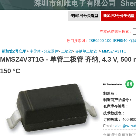
美国1号分类选型
新加坡2号分类选型
在本站结果里搜索：
热门搜索词：
28B0500-100
IRF9540
保
新加坡2号仓库
>
半导体 - 分立器件
>
二极管
>
齐纳单二极管
>
MMSZ4V3T1G
MMSZ4V3T1G -
单管二极管 齐纳, 4.3 V, 500 m
150 °C
制造商：
制造商产品编号：
仓库库存编号：
技术数据表：
订购热线：
400-900
Email:
sales@szcwd
您可通过官网直接下