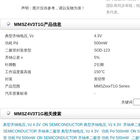
团队将同步审核；线
声明：图片仅供参考，请以实物为准！
务代表。
MMSZ4V3T1G产品信息
典型齐纳电压, Vz
4.3V
功耗 Pd
500mW
二极管封装类型
SOD-123
齐纳公差 ±
5%
针脚数
2引脚
工作温度最高值
150°C
封装
剪切带
产品范围
MMSZxxxT1G Series
汽车质量标准
-
关键词
MMSZ4V3T1G相关搜索
典型齐纳电压, Vz 4.3V
ON SEMICONDUCTOR 典型齐纳电压, Vz 4.3V
齐纳单二极管
SEMICONDUCTOR 齐纳单二极管 典型齐纳电压, Vz 4.3V
功耗 Pd 500mW
ON 
管 功耗 Pd 500mW
ON SEMICONDUCTOR 齐纳单二极管 功耗 Pd 500mW
二极