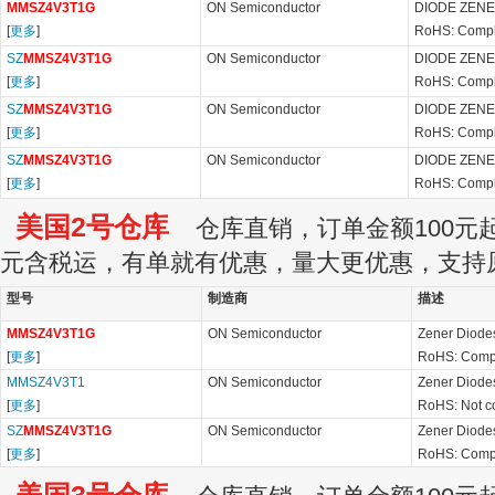
MMSZ4V3T1G
ON Semiconductor
DIODE ZENE
[
更多
]
RoHS: Compl
SZ
MMSZ4V3T1G
ON Semiconductor
DIODE ZENE
[
更多
]
RoHS: Compl
SZ
MMSZ4V3T1G
ON Semiconductor
DIODE ZENE
[
更多
]
RoHS: Compl
SZ
MMSZ4V3T1G
ON Semiconductor
DIODE ZENE
[
更多
]
RoHS: Compl
美国2号仓库
仓库直销，订单金额100元起订
元含税运，有单就有优惠，量大更优惠，支持
型号
制造商
描述
MMSZ4V3T1G
ON Semiconductor
Zener Diod
[
更多
]
RoHS: Compl
MMSZ4V3T1
ON Semiconductor
Zener Diod
[
更多
]
RoHS: Not c
SZ
MMSZ4V3T1G
ON Semiconductor
Zener Diode
[
更多
]
RoHS: Compl