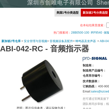
美国1号分类选型
新加坡2号分类选型
在本站结果里搜索：
热门搜索词：
28B0500-100
IRF9540
保
新加坡2号仓库
>
安全管理与音视频
>
音视频设备及配件
>
蜂鸣器及发声器
>
ABI-0
ABI-042-RC -
音频指示器
制造商：
制造商产品编号：
仓库库存编号：
技术数据表：
订购热线：
400-900
Email:
sales@szcwd
您可通过官网直接下
团队将同步审核；线
声明：图片仅供参考，请以实物为准！