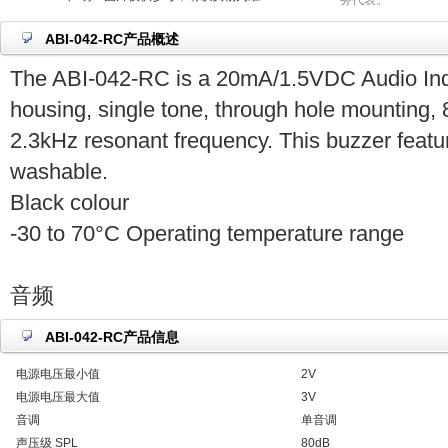
务代表。
ABI-042-RC产品概述
The ABI-042-RC is a 20mA/1.5VDC Audio In
housing, single tone, through hole mounting,
2.3kHz resonant frequency. This buzzer feat
washable.
Black colour
-30 to 70°C Operating temperature range
音频
ABI-042-RC产品信息
电源电压最小值
2V
电源电压最大值
3V
音调
单音调
声压级 SPL
80dB