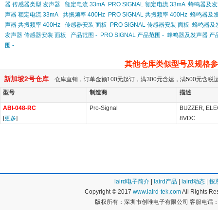
器 传感器类型 发声器
额定电流 33mA
PRO SIGNAL 额定电流 33mA
蜂鸣器及发声
声器 额定电流 33mA
共振频率 400Hz
PRO SIGNAL 共振频率 400Hz
蜂鸣器及发
声器 共振频率 400Hz
传感器安装 面板
PRO SIGNAL 传感器安装 面板
蜂鸣器及
发声器 传感器安装 面板
产品范围 -
PRO SIGNAL 产品范围 -
蜂鸣器及发声器 产品
围 -
其他仓库类似型号及规格参
新加坡2号仓库
仓库直销，订单金额100元起订，满300元含运，满500元含
型号
制造商
描述
ABI-048-RC
Pro-Signal
BUZZER, EL
[
更多
]
8VDC
laird电子简介
|
laird产品
|
laird动态
|
按
Copyright © 2017
www.laird-tek.com
All Rights 
版权所有：深圳市创唯电子有限公司 客服电话：400