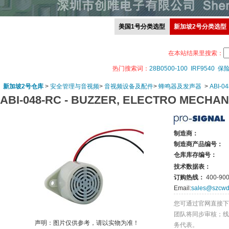
美国1号分类选型
新加坡2号分类选型
在本站结果里搜索：
热门搜索词：
28B0500-100
IRF9540
保
新加坡2号仓库
>
安全管理与音视频
>
音视频设备及配件
>
蜂鸣器及发声器
>
ABI-0
ABI-048-RC -
BUZZER, ELECTRO MECHAN
制造商：
制造商产品编号：
仓库库存编号：
技术数据表：
订购热线：
400-900
Email:
sales@szcwd
您可通过官网直接下
团队将同步审核；线
声明：图片仅供参考，请以实物为准！
务代表。