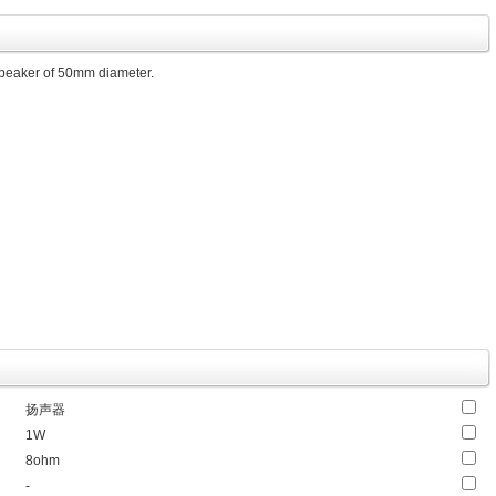
speaker of 50mm diameter.
扬声器
1W
8ohm
-