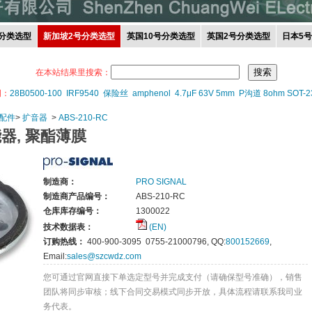
分类选型
新加坡2号分类选型
英国10号分类选型
英国2号分类选型
日本5
在本站结果里搜索：
词：
28B0500-100
IRF9540
保险丝
amphenol
4.7μF 63V 5mm
P沟道 8ohm SOT-2
配件
>
扩音器
>
ABS-210-RC
器, 聚酯薄膜
制造商：
PRO SIGNAL
制造商产品编号：
ABS-210-RC
仓库库存编号：
1300022
技术数据表：
(EN)
订购热线：
400-900-3095 0755-21000796, QQ:
800152669
,
Email:
sales@szcwdz.com
您可通过官网直接下单选定型号并完成支付（请确保型号准确），销售
团队将同步审核；线下合同交易模式同步开放，具体流程请联系我司业
务代表。