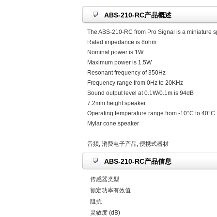
ABS-210-RC产品概述
The ABS-210-RC from Pro Signal is a miniature 
Rated impedance is 8ohm
Nominal power is 1W
Maximum power is 1.5W
Resonant frequency of 350Hz
Frequency range from 0Hz to 20KHz
Sound output level at 0.1W/0.1m is 94dB
7.2mm height speaker
Operating temperature range from -10°C to 40°C
Mylar cone speaker
音频, 消费电子产品, 便携式器材
ABS-210-RC产品信息
传感器类型
额定功率有效值
阻抗
灵敏度 (dB)