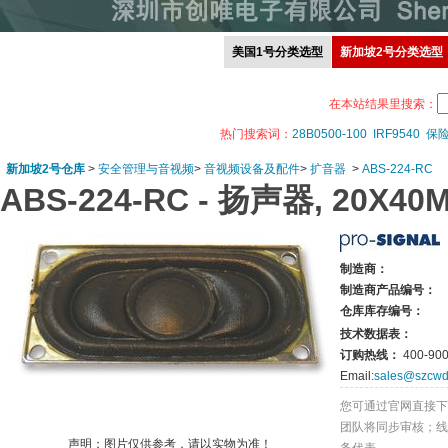
美国1号分类选型
新加坡2号分类选型
在本站结果里搜索：
热门搜索词：
28B0500-100
IRF9540
保
新加坡2号仓库
>
安全管理与音视频
>
音视频设备及配件
>
扩音器
>
ABS-224-RC
ABS-224-RC -
扬声器, 20X40M
制造商：
制造商产品编号：
仓库库存编号：
技术数据表：
订购热线：
400-900
Email:
sales@szcwd
您可通过官网直接下
团队将同步审核；线
声明：图片仅供参考，请以实物为准！