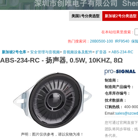
美国1号分类选型
新加坡2号分类选型
在本站结果里搜索：
热门搜索词：
28B0500-100
IRF9540
保
新加坡2号仓库
>
安全管理与音视频
>
音视频设备及配件
>
扩音器
>
ABS-234-RC
ABS-234-RC -
扬声器, 0.5W, 10KHZ, 8Ω
制造商：
制造商产品编号：
仓库库存编号：
技术数据表：
订购热线：
400-900
Email:
sales@szcwd
您可通过官网直接下
团队将同步审核；线
声明：图片仅供参考，请以实物为准！
务代表。