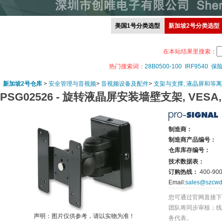
美国1号分类选型
新加坡2号分类选型
在本站结果里搜索：
热门搜索词：
28B0500-100
IRF9540
保
新加坡2号仓库
>
安全管理与音视频
>
音视频设备及配件
>
支架与支撑, 液晶屏和等
PSG02526 -
旋转液晶屏安装墙壁支架, VESA, 
制造商：
制造商产品编号：
仓库库存编号：
技术数据表：
订购热线：
400-900
Email:
sales@szcwd
您可通过官网直接下
团队将同步审核；线
声明：图片仅供参考，请以实物为准！
务代表。