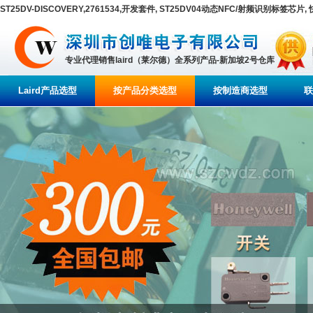
ST25DV-DISCOVERY,2761534,开发套件, ST25DV04动态NFC/射频识别标签芯片
专业代理销售laird（莱尔德）全系列产品-新加坡2号仓库
Laird产品选型
按产品分类选型
按制造商选型
联