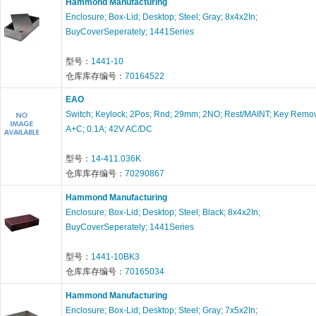
Hammond Manufacturing
Enclosure; Box-Lid; Desktop; Steel; Gray; 8x4x2In;
BuyCoverSeperately; 1441Series
型号：
1441-10
仓库库存编号：
70164522
EAO
Switch; Keylock; 2Pos; Rnd; 29mm; 2NO; Rest/MAINT; Key Remo
A+C; 0.1A; 42V AC/DC
型号：
14-411.036K
仓库库存编号：
70290867
Hammond Manufacturing
Enclosure; Box-Lid; Desktop; Steel; Black; 8x4x2In;
BuyCoverSeperately; 1441Series
型号：
1441-10BK3
仓库库存编号：
70165034
Hammond Manufacturing
Enclosure; Box-Lid; Desktop; Steel; Gray; 7x5x2In;