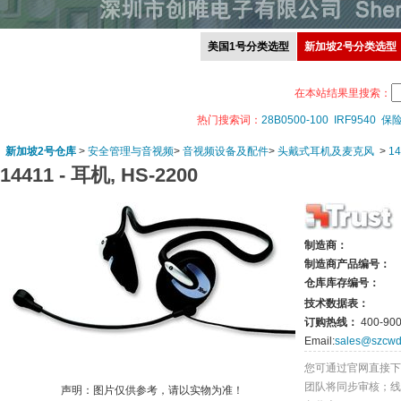
美国1号分类选型
新加坡2号分类选型
在本站结果里搜索：
热门搜索词：
28B0500-100
IRF9540
保
新加坡2号仓库
>
安全管理与音视频
>
音视频设备及配件
>
头戴式耳机及麦克风
>
14
14411 -
耳机, HS-2200
制造商：
制造商产品编号：
仓库库存编号：
技术数据表：
订购热线：
400-900
Email:
sales@szcwd
您可通过官网直接下
团队将同步审核；线
声明：图片仅供参考，请以实物为准！