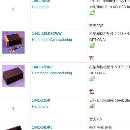
1441-10BK
ER - Enclosure,Heavy Dut
Hammond
Incl,Black,8L x 4W x 2D in
暂无PDF
1441-12BK3CWW
机架和机柜配件 6.928 x 4.9
Hammond Manufacturing
OPTIONAL
1441-12BK3
机架和机柜配件 STEEL CHA
Hammond Manufacturing
OPTIONAL
1441-12BK
ER - Enclosure; Steel; Black
Hammond
暂无PDF
1441-14BK3
外壳 钢制 黑色