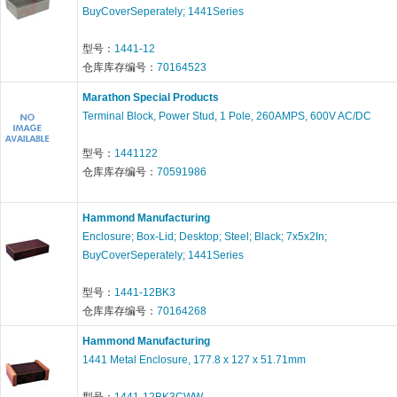
BuyCoverSeperately; 1441Series
型号：
1441-12
仓库库存编号：
70164523
Marathon Special Products
Terminal Block, Power Stud, 1 Pole, 260AMPS, 600V AC/DC
型号：
1441122
仓库库存编号：
70591986
Hammond Manufacturing
Enclosure; Box-Lid; Desktop; Steel; Black; 7x5x2In;
BuyCoverSeperately; 1441Series
型号：
1441-12BK3
仓库库存编号：
70164268
Hammond Manufacturing
1441 Metal Enclosure, 177.8 x 127 x 51.71mm