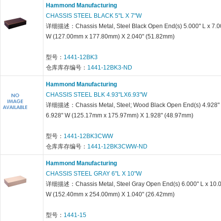
Hammond Manufacturing
CHASSIS STEEL BLACK 5"L X 7"W
详细描述：Chassis Metal, Steel Black Open End(s) 5.000" L x 7.0
W (127.00mm x 177.80mm) X 2.040" (51.82mm)
型号：
1441-12BK3
仓库库存编号：
1441-12BK3-ND
Hammond Manufacturing
CHASSIS STEEL BLK 4.93"LX6.93"W
详细描述：Chassis Metal, Steel; Wood Black Open End(s) 4.928" 
6.928" W (125.17mm x 175.97mm) X 1.928" (48.97mm)
型号：
1441-12BK3CWW
仓库库存编号：
1441-12BK3CWW-ND
Hammond Manufacturing
CHASSIS STEEL GRAY 6"L X 10"W
详细描述：Chassis Metal, Steel Gray Open End(s) 6.000" L x 10.
W (152.40mm x 254.00mm) X 1.040" (26.42mm)
型号：
1441-15