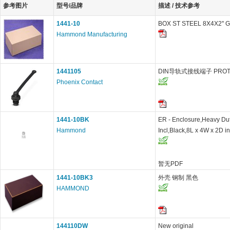
参考图片
型号/品牌
描述 / 技术参考
1441-10
BOX ST STEEL 8X4X2'' 
Hammond Manufacturing
1441105
DIN导轨式接线端子 PROT-M 
Phoenix Contact
1441-10BK
ER - Enclosure,Heavy Dut
Hammond
Incl,Black,8L x 4W x 2D in
暂无PDF
1441-10BK3
外壳 钢制 黑色
HAMMOND
144110DW
New original