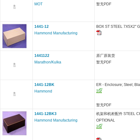
MOT
暂无PDF
1441-12
BOX ST STEEL 7X5X2'' 
Hammond Manufacturing
1441122
原厂原装货
Marathon/Kulka
暂无PDF
1441-12BK
ER - Enclosure; Steel; Black
Hammond
暂无PDF
1441-12BK3
机架和机柜配件 STEEL CHA
Hammond Manufacturing
OPTIONAL