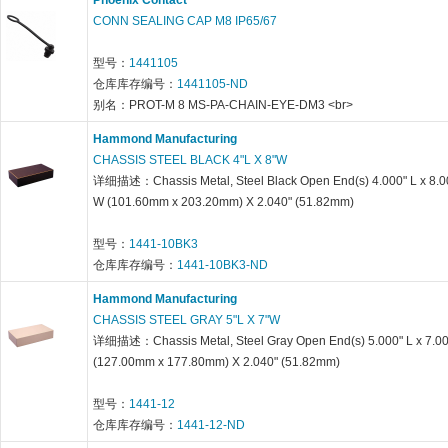
Phoenix Contact
CONN SEALING CAP M8 IP65/67
型号：
1441105
仓库库存编号：
1441105-ND
别名：PROT-M 8 MS-PA-CHAIN-EYE-DM3 <br>
Hammond Manufacturing
CHASSIS STEEL BLACK 4"L X 8"W
详细描述：Chassis Metal, Steel Black Open End(s) 4.000" L x 8.0
W (101.60mm x 203.20mm) X 2.040" (51.82mm)
型号：
1441-10BK3
仓库库存编号：
1441-10BK3-ND
Hammond Manufacturing
CHASSIS STEEL GRAY 5"L X 7"W
详细描述：Chassis Metal, Steel Gray Open End(s) 5.000" L x 7.0
(127.00mm x 177.80mm) X 2.040" (51.82mm)
型号：
1441-12
仓库库存编号：
1441-12-ND