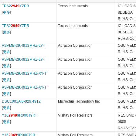
TPS2
2949
YZPR
Texas Instruments
IC LOAD 
[
更多
]
8DSBGA
RoHS: Com
TPS2
2949
YZPR
Texas Instruments
IC LOAD 
[
更多
]
8DSBGA
RoHS: Com
ASVMB-29.4912MHZ-LY-T
Abracon Corporation
OSC MEMS
[
更多
]
RoHS: Com
ASVMB-29.4912MHZ-LY-T
Abracon Corporation
OSC MEMS
[
更多
]
RoHS: Com
ASVMB-29.4912MHZ-XY-T
Abracon Corporation
OSC MEMS
[
更多
]
RoHS: Com
ASVMB-29.4912MHZ-XY-T
Abracon Corporation
OSC MEMS
[
更多
]
RoHS: Com
DSC1001AI5-029.4912
Microchip Technology Inc
OSC MEMS
[
更多
]
RoHS: Com
Y16
2949
9R000T9R
Vishay Foil Resistors
RES SMD 
[
更多
]
0805
RoHS: Com
Y16
2949
9R000T9R
Vishay Foil Resistors
RES SMD 