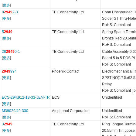
[
更多
]
8
2949
2-3
TE Connectivity Ltd
Conn Unshrouded 
[
更多
]
Solder ST Thru-Hole
RoHS: Compliant
5
2949
TE Connectivity Ltd
Spring Spade Term
[
更多
]
Bronze Red 20.6mm
RoHS: Compliant
28
2949
0-1
TE Connectivity Ltd
Cable Assembly 0.61
[
更多
]
Board 5 to 5 POS P
RoHS: Compliant
2949
994
Phoenix Contact
Electromechanical
[
更多
]
SPST-NO(17.5x62.5
Relay
RoHS: Compliant
|
p
ECS-294.912-18-33-JEM-TR
ECS
Unidentified
[
更多
]
M39029/49-330
Amphenol Corporation
Unidentified
[
更多
]
RoHS: Compliant
3
2949
TE Connectivity Ltd
Ring Tongue Termi
[
更多
]
20.55mm Tin Loose