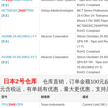
MP
2949
AGQKT-0000-Z
Monolithic Power Systems
- Tape and Reel (Alt:
[
更多
]
RoHS: Compliant
MCT06030C
2949
FP500
Vishay Intertechnologies
MCT Series Professiona
[
更多
]
29.4 Ohm 1% Toleranc
Mount 2-Pin SMD Paper 
MCT06030C2949FP50
RoHS: Compliant
ASDMB-29.4912MHZ-LY-T
Abracon Corporation
Silicon Oscillator 29.
[
更多
]
QFN T/R - Tape and Re
LY-T)
RoHS: Compliant
ASVMB-29.4912MHZ-XY-T
Abracon Corporation
Silicon Oscillator 29.
[
更多
]
QFN EP T/R - Tape and 
29.4912MHZ-XY-T)
RoHS: Compliant
日本2号仓库
仓库直销，订单金额100元起订
元含税运，有单就有优惠，量大更优惠，支持
型号
制造商
描述
TPS2
2949
YZPR
Texas Instruments
Current Limit SW 1