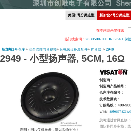
美国1号分类选型
新加坡2号分类选型
在本站结果里搜索：
热门搜索词：
28B0500-100
IRF9540
保
新加坡2号仓库
>
安全管理与音视频
>
音视频设备及配件
>
扩音器
>
2949
2949 -
小型扬声器, 5CM, 16Ω
制造商：
制造商产品编号：
仓库库存编号：
技术数据表：
订购热线：
400-900
Email:
sales@szcwd
您可通过官网直接下
团队将同步审核；线
声明：图片仅供参考，请以实物为准！