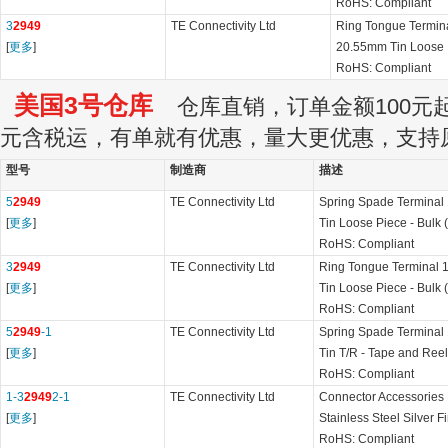
RoHS: Compliant
3
2949
TE Connectivity Ltd
Ring Tongue Termi
[
更多
]
20.55mm Tin Loose
RoHS: Compliant
美国3号仓库
仓库直销，订单金额100元起订
元含税运，有单就有优惠，量大更优惠，支持
型号
制造商
描述
5
2949
TE Connectivity Ltd
Spring Spade Termina
[
更多
]
Tin Loose Piece - Bulk (
RoHS: Compliant
3
2949
TE Connectivity Ltd
Ring Tongue Termina
[
更多
]
Tin Loose Piece - Bulk (
RoHS: Compliant
5
2949
-1
TE Connectivity Ltd
Spring Spade Termina
[
更多
]
Tin T/R - Tape and Reel
RoHS: Compliant
1-3
2949
2-1
TE Connectivity Ltd
Connector Accessories
[
更多
]
Stainless Steel Silver F
RoHS: Compliant