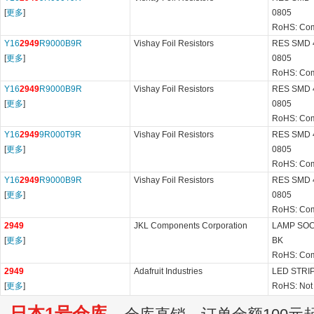
[
更多
]
0805
RoHS: Com
Y16
2949
R9000B9R
Vishay Foil Resistors
RES SMD 
[
更多
]
0805
RoHS: Com
Y16
2949
R9000B9R
Vishay Foil Resistors
RES SMD 
[
更多
]
0805
RoHS: Com
Y16
2949
9R000T9R
Vishay Foil Resistors
RES SMD 
[
更多
]
0805
RoHS: Com
Y16
2949
R9000B9R
Vishay Foil Resistors
RES SMD 
[
更多
]
0805
RoHS: Com
2949
JKL Components Corporation
LAMP SOC
[
更多
]
BK
RoHS: Com
2949
Adafruit Industries
LED STRI
[
更多
]
RoHS: Not
日本1号仓库