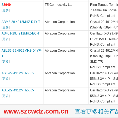
3
2949
TE Connectivity Ltd
Ring Tongue Term
[
更多
]
7.14mm Tin Loose
RoHS: Compliant
ABM2-29.4912MHZ-D4Y-T
Abracon Corporation
Crystal 29.4912MH
[
更多
]
(Stability) 18pF 
ASFL1-29.4912MHZ-EC-T
Abracon Corporation
Oscillator XO 29.
[
更多
]
HCMOS/TTL 60% 3.
RoHS: Compliant
ABLS2-29.4912MHZ-D4YF-
Abracon Corporation
Crystal 29.4912MH
T
(Stability) 18pF 
[
更多
]
SMD T/R
RoHS: Compliant
ASE-29.4912MHZ-LC-T
Abracon Corporation
Oscillator XO 29
[
更多
]
55% 3.3V 4-Pin SM
RoHS: Compliant
ASE-29.4912MHZ-LC-T
Abracon Corporation
Oscillator XO 29
[
更多
]
55% 3.3V 4-Pin SM
RoHS: Compliant
www.szcwdz.com.cn
查看更多相关产