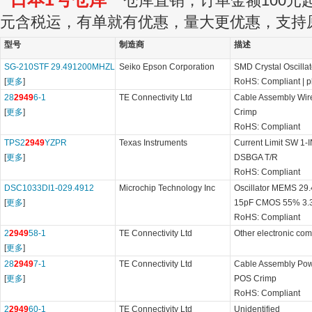
仓库直销，订单金额100元起订
元含税运，有单就有优惠，量大更优惠，支持
型号
制造商
描述
SG-210STF 29.491200MHZL
Seiko Epson Corporation
SMD Crystal Oscillat
[
更多
]
RoHS: Compliant
|
p
28
2949
6-1
TE Connectivity Ltd
Cable Assembly Wir
[
更多
]
Crimp
RoHS: Compliant
TPS2
2949
YZPR
Texas Instruments
Current Limit SW 1-
[
更多
]
DSBGA T/R
RoHS: Compliant
DSC1033DI1-029.4912
Microchip Technology Inc
Oscillator MEMS 29
[
更多
]
15pF CMOS 55% 3.
RoHS: Compliant
2
2949
58-1
TE Connectivity Ltd
Other electronic co
[
更多
]
28
2949
7-1
TE Connectivity Ltd
Cable Assembly Po
[
更多
]
POS Crimp
RoHS: Compliant
2
2949
60-1
TE Connectivity Ltd
Unidentified