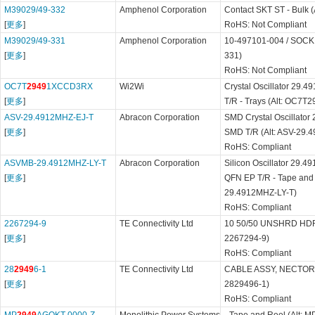
M39029/49-332
Amphenol Corporation
Contact SKT ST - Bulk 
[
更多
]
RoHS: Not Compliant
M39029/49-331
Amphenol Corporation
10-497101-004 / SOCK 
[
更多
]
331)
RoHS: Not Compliant
OC7T
2949
1XCCD3RX
Wi2Wi
Crystal Oscillator 29.
[
更多
]
T/R - Trays (Alt: OC
ASV-29.4912MHZ-EJ-T
Abracon Corporation
SMD Crystal Oscillator
[
更多
]
SMD T/R (Alt: ASV-29.
RoHS: Compliant
ASVMB-29.4912MHZ-LY-T
Abracon Corporation
Silicon Oscillator 29.
[
更多
]
QFN EP T/R - Tape and 
29.4912MHZ-LY-T)
RoHS: Compliant
2267294-9
TE Connectivity Ltd
10 50/50 UNSHRD HDR 
[
更多
]
2267294-9)
RoHS: Compliant
28
2949
6-1
TE Connectivity Ltd
CABLE ASSY, NECTOR M
[
更多
]
2829496-1)
RoHS: Compliant