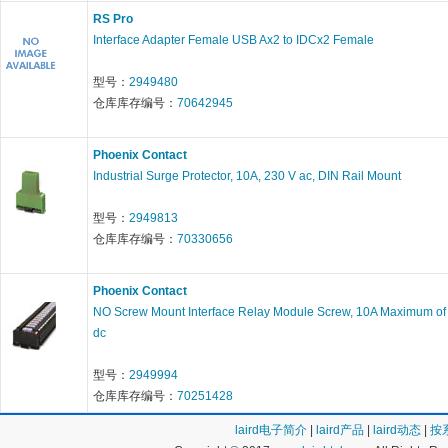
RS Pro
Interface Adapter Female USB Ax2 to IDCx2 Female
型号：
2949480
仓库库存编号：
70642945
Phoenix Contact
Industrial Surge Protector, 10A, 230 V ac, DIN Rail Mount
型号：
2949813
仓库库存编号：
70330656
Phoenix Contact
NO Screw Mount Interface Relay Module Screw, 10A Maximum of
dc
型号：
2949994
仓库库存编号：
70251428
laird电子简介
|
laird产品
|
laird动态
|
按