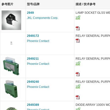
参考图片
型号/品牌
描述 / 技术参考
2949
LAMP SOCKET GLSS WED
JKL Components Corp.
2949172
RELAY GENERAL PURP
Phoenix Contact
2949211
RELAY GENERAL PURP
Phoenix Contact
2949240
RELAY GENERAL PURP
Phoenix Contact
2949389
DIODE ARRAY 1000V M