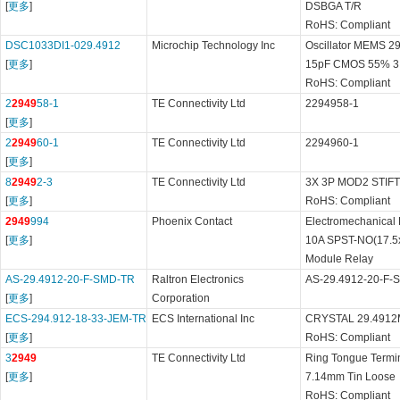
[
更多
]
DSBGA T/R
RoHS: Compliant
DSC1033DI1-029.4912
Microchip Technology Inc
Oscillator MEMS 29
[
更多
]
15pF CMOS 55% 3.
RoHS: Compliant
2
2949
58-1
TE Connectivity Ltd
2294958-1
[
更多
]
2
2949
60-1
TE Connectivity Ltd
2294960-1
[
更多
]
8
2949
2-3
TE Connectivity Ltd
3X 3P MOD2 STIFT
[
更多
]
RoHS: Compliant
2949
994
Phoenix Contact
Electromechanica
[
更多
]
10A SPST-NO(17.5
Module Relay
AS-29.4912-20-F-SMD-TR
Raltron Electronics
AS-29.4912-20-F-
[
更多
]
Corporation
ECS-294.912-18-33-JEM-TR
ECS International Inc
CRYSTAL 29.491
[
更多
]
RoHS: Compliant
3
2949
TE Connectivity Ltd
Ring Tongue Term
[
更多
]
7.14mm Tin Loose
RoHS: Compliant