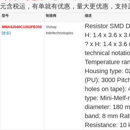
元含税运，有单就有优惠，量大更优惠，支持
型号
制造商
描述
Resistor SMD D
MMA02040C1002FB300
Vishay
[
更多
]
Intertechnologies
H: 1.4 x 3.6 x 
? x H: 1.4 x 3.
technical notati
Temperature ran
Housing type: 02
(PU): 3000 Pitc
holes on tape):
type: Mini-Melf-r
diameter: 180 m
band: 8 mm Rat
Resistance: 10