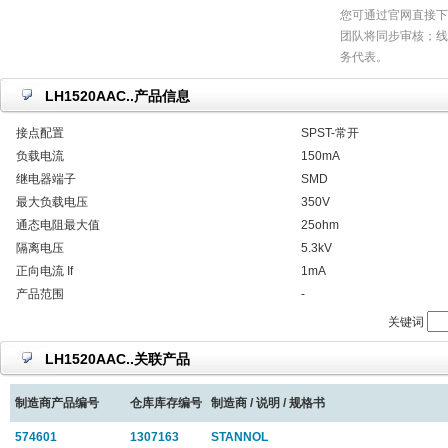
您可通过官网直接下
团队将同步审核；线
务代表。
LH1520AAC..产品信息
接点配置
SPST-常开
负载电流
150mA
继电器端子
SMD
最大负载电压
350V
通态电阻最大值
25ohm
隔离电压
5.3kV
正向电流 If
1mA
产品范围
-
关键词
LH1520AAC..关联产品
制造商产品编号
仓库库存编号
制造商 / 说明 / 规格书
574601
1307163
STANNOL