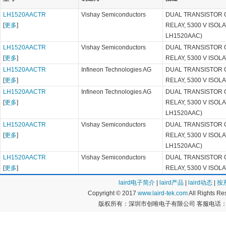
LH1520AACTR
Vishay Semiconductors
DUAL TRANSISTOR 
[
更多
]
RELAY, 5300 V ISOLA
LH1520AAC)
LH1520AACTR
Vishay Semiconductors
DUAL TRANSISTOR 
[
更多
]
RELAY, 5300 V ISOL
LH1520AACTR
Infineon Technologies AG
DUAL TRANSISTOR 
[
更多
]
RELAY, 5300 V ISOL
LH1520AACTR
Infineon Technologies AG
DUAL TRANSISTOR 
[
更多
]
RELAY, 5300 V ISOLA
LH1520AAC)
LH1520AACTR
Vishay Semiconductors
DUAL TRANSISTOR 
[
更多
]
RELAY, 5300 V ISOLA
LH1520AAC)
LH1520AACTR
Vishay Semiconductors
DUAL TRANSISTOR 
[
更多
]
RELAY, 5300 V ISOL
laird电子简介
|
laird产品
|
laird动态
|
按
Copyright © 2017
www.laird-tek.com
All Rights 
版权所有：深圳市创唯电子有限公司 客服电话：400