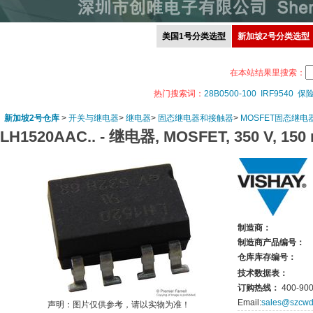
美国1号分类选型
新加坡2号分类选型
在本站结果里搜索：
热门搜索词：
28B0500-100
IRF9540
保
新加坡2号仓库
>
开关与继电器
>
继电器
>
固态继电器和接触器
>
MOSFET固态继电
LH1520AAC.. -
继电器, MOSFET, 350 V, 150
制造商：
制造商产品编号：
仓库库存编号：
技术数据表：
订购热线：
400-900
Email:
sales@szcwd
声明：图片仅供参考，请以实物为准！