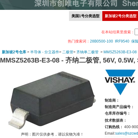
美国1号分类选型
新加坡2号分类选型
在本站结果里搜索：
热门搜索词：
28B0500-100
IRF9540
保
新加坡2号仓库
>
半导体 - 分立器件
>
二极管
>
齐纳单二极管
>
MMSZ5263B-E3-08
MMSZ5263B-E3-08 -
齐纳二极管, 56V, 0.5W, 
制造商：
制造商产品编号：
仓库库存编号：
技术数据表：
订购热线：
400-900
Email:
sales@szcwd
声明：图片仅供参考，请以实物为准！