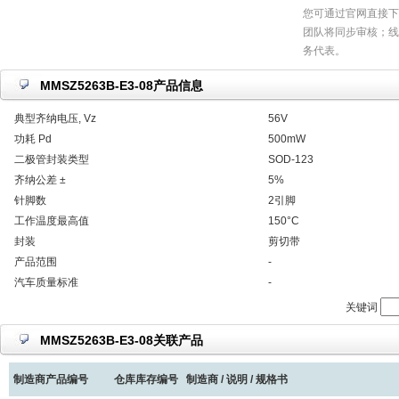
您可通过官网直接下
团队将同步审核；线
务代表。
MMSZ5263B-E3-08产品信息
典型齐纳电压, Vz
56V
功耗 Pd
500mW
二极管封装类型
SOD-123
齐纳公差 ±
5%
针脚数
2引脚
工作温度最高值
150°C
封装
剪切带
产品范围
-
汽车质量标准
-
关键词
MMSZ5263B-E3-08关联产品
制造商产品编号
仓库库存编号
制造商 / 说明 / 规格书