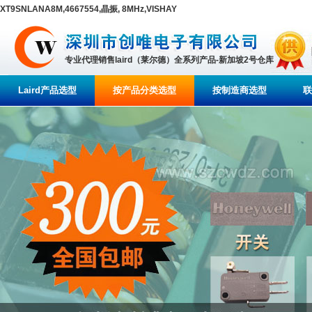
XT9SNLANA8M,4667554,晶振, 8MHz,VISHAY
专业代理销售laird（莱尔德）全系列产品-新加坡2号仓库
Laird产品选型
按产品分类选型
按制造商选型
联