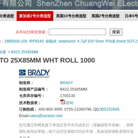
分类选型
新加坡2号分类选型
英国10号分类选型
英国2号分类选型
日本5
在本站结果里搜索：
词：
28B0500-100
IRF9540
保险丝
amphenol
4.7μF 63V 5mm
P沟道 8ohm SOT-2
标签
>
B422 25X85MM
ETO 25X85MM WHT ROLL 1000
制造商：
BRADY
制造商产品编号：
B422 25X85MM
仓库库存编号：
1700130
技术数据表：
(EN)
订购热线：
400-900-3095 0755-21000796, QQ:
800152669
,
Email:
sales@szcwdz.com
您可通过官网直接下单选定型号并完成支付（请确保型号准确），销售
团队将同步审核；线下合同交易模式同步开放，具体流程请联系我司业