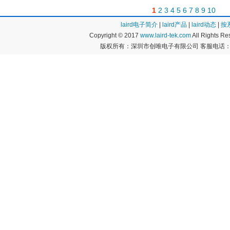
1
2
3
4
5
6
7
8
9
10
laird电子简介
|
laird产品
|
laird动态
|
按
Copyright © 2017
www.laird-tek.com
All Rights 
版权所有：深圳市创唯电子有限公司 客服电话：400