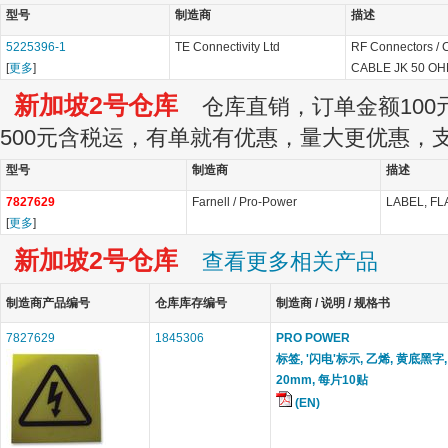
型号
制造商
描述
5225396-1
TE Connectivity Ltd
RF Connectors / 
[
更多
]
CABLE JK 50 O
新加坡2号仓库
仓库直销，订单金额100元
500元含税运，有单就有优惠，量大更优惠，
型号
制造商
描述
7827629
Farnell / Pro-Power
LABEL, FL
[
更多
]
新加坡2号仓库
查看更多相关产品
制造商产品编号
仓库库存编号
制造商 / 说明 / 规格书
7827629
1845306
PRO POWER
标签, '闪电'标示, 乙烯, 黄底黑字,
20mm, 每片10贴
(EN)