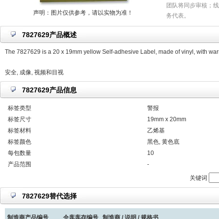
团队将同步审核；线
声明：图片仅供参考，请以实物为准！
务代表。
7827629产品概述
The 7827629 is a 20 x 19mm yellow Self-adhesive Label, made of vinyl, with war
安全, 成像, 视频和目视
7827629产品信息
标签类型
警报
标签尺寸
19mm x 20mm
标签材料
乙烯基
标签颜色
黑色, 黄色底
每包数量
10
产品范围
-
关键词
7827629替代选择
制造商产品编号
仓库库存编号
制造商 / 说明 / 规格书