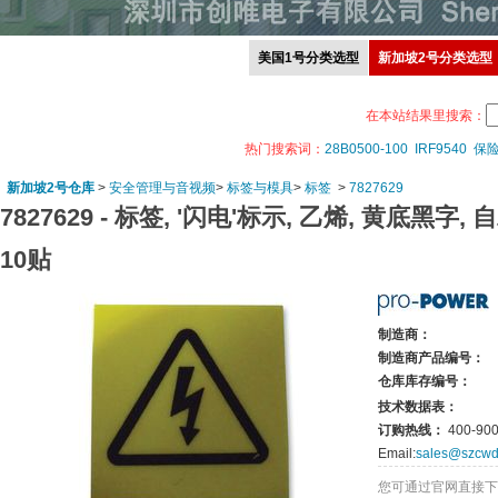
美国1号分类选型
新加坡2号分类选型
在本站结果里搜索：
热门搜索词：
28B0500-100
IRF9540
保
新加坡2号仓库
>
安全管理与音视频
>
标签与模具
>
标签
>
7827629
7827629 -
标签, '闪电'标示, 乙烯, 黄底黑字, 自
10贴
制造商：
制造商产品编号：
仓库库存编号：
技术数据表：
订购热线：
400-900
Email:
sales@szcwd
您可通过官网直接下