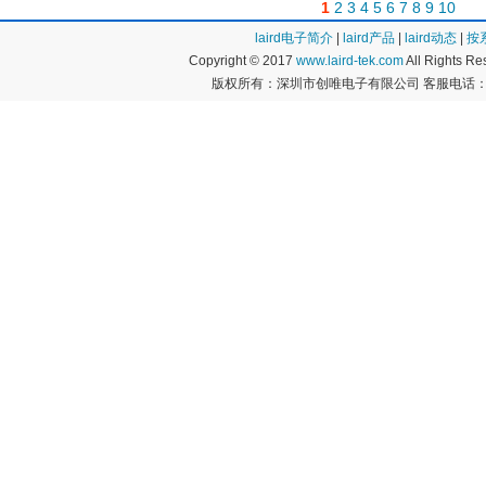
1
2
3
4
5
6
7
8
9
10
laird电子简介
|
laird产品
|
laird动态
|
按
Copyright © 2017
www.laird-tek.com
All Rights 
版权所有：深圳市创唯电子有限公司 客服电话：400