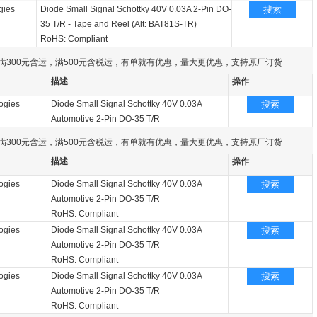
gies
Diode Small Signal Schottky 40V 0.03A 2-Pin DO-
搜索
35 T/R - Tape and Reel (Alt: BAT81S-TR)
RoHS: Compliant
满300元含运，满500元含税运，有单就有优惠，量大更优惠，支持原厂订货
描述
操作
logies
Diode Small Signal Schottky 40V 0.03A
搜索
Automotive 2-Pin DO-35 T/R
满300元含运，满500元含税运，有单就有优惠，量大更优惠，支持原厂订货
描述
操作
logies
Diode Small Signal Schottky 40V 0.03A
搜索
Automotive 2-Pin DO-35 T/R
RoHS: Compliant
logies
Diode Small Signal Schottky 40V 0.03A
搜索
Automotive 2-Pin DO-35 T/R
RoHS: Compliant
logies
Diode Small Signal Schottky 40V 0.03A
搜索
Automotive 2-Pin DO-35 T/R
RoHS: Compliant