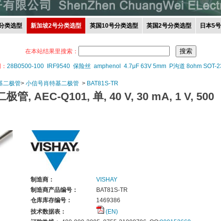
分类选型
新加坡2号分类选型
英国10号分类选型
英国2号分类选型
日本5
在本站结果里搜索：
词：
28B0500-100
IRF9540
保险丝
amphenol
4.7μF 63V 5mm
P沟道 8ohm SOT-2
基二极管
>
小信号肖特基二极管
>
BAT81S-TR
AEC-Q101, 单, 40 V, 30 mA, 1 V, 500
制造商：
VISHAY
制造商产品编号：
BAT81S-TR
仓库库存编号：
1469386
技术数据表：
(EN)