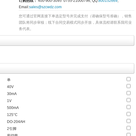
订购热线：
400-900-3095 0755-21000796, QQ:
800152669
,
Email:
sales@szcwdz.com
您可通过官网直接下单选定型号并完成支付（请确保型号准确），销售
团队将同步审核；线下合同交易模式同步开放，具体流程请联系我司业
务代表。
单
40V
30mA
1V
500mA
125°C
DO-204AH
2引脚
剪切带