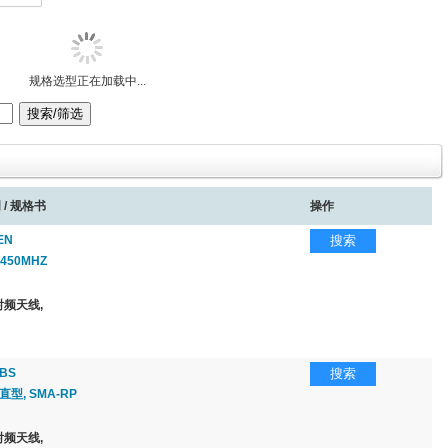
规格选型正在加载中...
 / 规格书
操作
EN
搜索
2450MHZ
频天线,
ABS
搜索
 直型, SMA-RP
频天线,