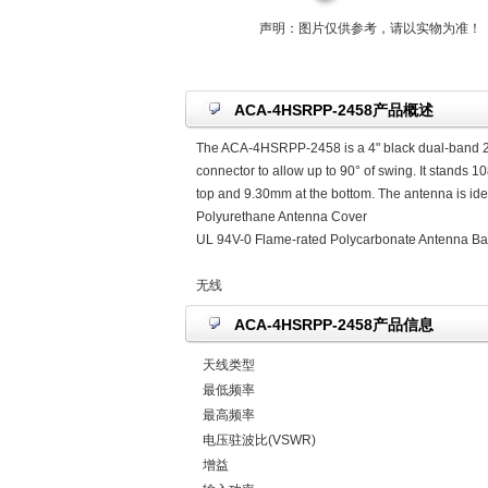
声明：图片仅供参考，请以实物为准！
ACA-4HSRPP-2458产品概述
The ACA-4HSRPP-2458 is a 4" black dual-band 2.
connector to allow up to 90° of swing. It stands 
top and 9.30mm at the bottom. The antenna is id
Polyurethane Antenna Cover
UL 94V-0 Flame-rated Polycarbonate Antenna B
无线
ACA-4HSRPP-2458产品信息
天线类型
最低频率
最高频率
电压驻波比(VSWR)
增益