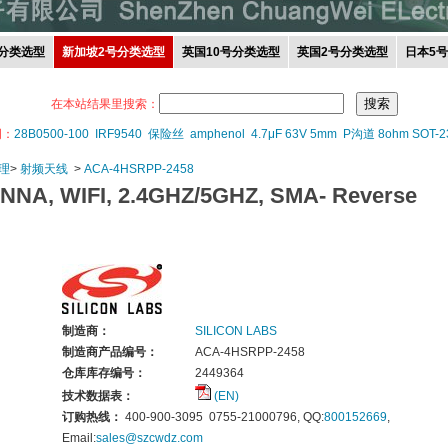
分类选型
新加坡2号分类选型
英国10号分类选型
英国2号分类选型
日本5
在本站结果里搜索：
词：
28B0500-100
IRF9540
保险丝
amphenol
4.7μF 63V 5mm
P沟道 8ohm SOT-2
理
>
射频天线
>
ACA-4HSRPP-2458
NA, WIFI, 2.4GHZ/5GHZ, SMA- Reverse
制造商：
SILICON LABS
制造商产品编号：
ACA-4HSRPP-2458
仓库库存编号：
2449364
技术数据表：
(EN)
订购热线：
400-900-3095 0755-21000796, QQ:
800152669
,
Email:
sales@szcwdz.com