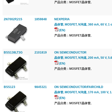
产品分类：MOSFET晶体管,
2N7002P,215
1859848
NEXPERIA
晶体管, MOSFET, N沟道, 360 mA, 60 V, 1 oh
(EN)
产品分类：MOSFET晶体管,
BSS138LT3G
2101819
ON SEMICONDUCTOR
晶体管, MOSFET, N沟道, 200 mA, 50 V, 5.6 
(EN)
产品分类：MOSFET晶体管,
BSS123
9845321
ON SEMICONDUCTOR/FAIRCHILD
晶体管, MOSFET, N沟道, 170 mA, 100 V, 1.2
(EN)
产品分类：MOSFET晶体管,