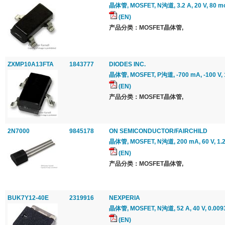
晶体管, MOSFET, N沟道, 3.2 A, 20 V, 80 moh
(EN)
产品分类：MOSFET晶体管,
ZXMP10A13FTA
1843777
DIODES INC.
晶体管, MOSFET, P沟道, -700 mA, -100 V, 1 
(EN)
产品分类：MOSFET晶体管,
2N7000
9845178
ON SEMICONDUCTOR/FAIRCHILD
晶体管, MOSFET, N沟道, 200 mA, 60 V, 1.2 o
(EN)
产品分类：MOSFET晶体管,
BUK7Y12-40E
2319916
NEXPERIA
晶体管, MOSFET, N沟道, 52 A, 40 V, 0.0093 
(EN)