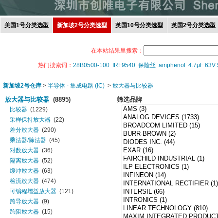
美国1号分类选型
新加坡2号分类选型
英国10号分类选型
英国2号分类选型
在本站结果里搜索：
热门搜索词：
28B0500-100
IRF9540
保险丝
amphenol
4.7μF 63V
新加坡2号仓库
>
半导体 - 集成电路 (IC)
>
放大器与比较器
放大器与比较器
(8895)
筛选品牌
比较器
(1229)
采样保持放大器
(22)
差分放大器
(290)
乘法器/除法器
(45)
对数放大器
(36)
隔离放大器
(52)
缓冲放大器
(63)
检流放大器
(474)
可编程增益放大器
(121)
跨导放大器
(9)
跨阻放大器
(15)