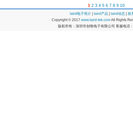
1
2
3
4
5
6
7
8
9
10
laird电子简介
|
laird产品
|
laird动态
|
按
Copyright © 2017
www.laird-tek.com
All Rights 
版权所有：深圳市创唯电子有限公司 客服电话：400