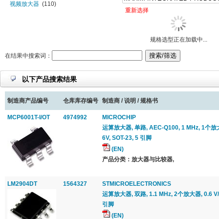
视频放大器
(110)
重新选择
特殊功能放大器
(1)
限幅放大器
(19)
信号调节器
(39)
规格选型正在加载中...
仪器放大器
(363)
音频放大器
(499)
在结果中搜索词：
运算放大器
(5508)
以下产品搜索结果
制造商产品编号
仓库库存编号
制造商 / 说明 / 规格书
MCP6001T-I/OT
4974992
MICROCHIP
运算放大器, 单路, AEC-Q100, 1 MHz, 1个放大器,
6V, SOT-23, 5 引脚
(EN)
产品分类：放大器与比较器,
LM2904DT
1564327
STMICROELECTRONICS
运算放大器, 双路, 1.1 MHz, 2个放大器, 0.6 V/μs
引脚
(EN)