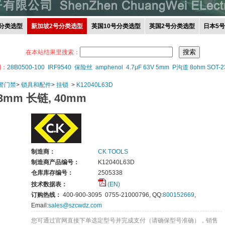
分类选型
新加坡2号分类选型
英国10号分类选型
英国2号分类选型
日本5
在本站结果里搜索：
词：
28B0500-100
IRF9540
保险丝
amphenol
4.7μF 63V 5mm
P沟道 8ohm SOT-2
报警门禁
>
锁具和配件
>
挂锁
>
K12040L63D
3mm 长链, 40mm
制造商：
CK TOOLS
制造商产品编号：
K12040L63D
仓库库存编号：
2505338
技术数据表：
(EN)
订购热线：
400-900-3095 0755-21000796, QQ:
800152669
,
Email:
sales@szcwdz.com
您可通过官网直接下单选定型号并完成支付（请确保型号准确），销售