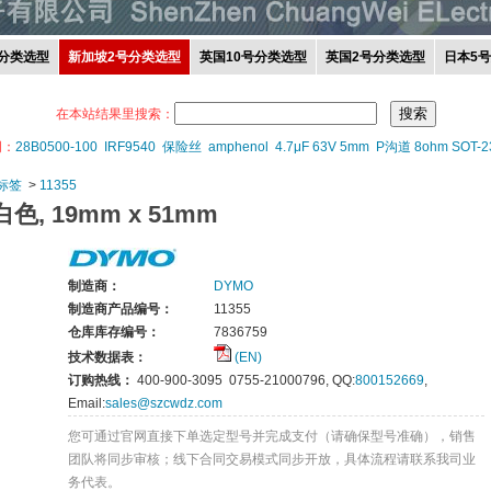
分类选型
新加坡2号分类选型
英国10号分类选型
英国2号分类选型
日本5
在本站结果里搜索：
词：
28B0500-100
IRF9540
保险丝
amphenol
4.7μF 63V 5mm
P沟道 8ohm SOT-2
标签
>
11355
色, 19mm x 51mm
制造商：
DYMO
制造商产品编号：
11355
仓库库存编号：
7836759
技术数据表：
(EN)
订购热线：
400-900-3095 0755-21000796, QQ:
800152669
,
Email:
sales@szcwdz.com
您可通过官网直接下单选定型号并完成支付（请确保型号准确），销售
团队将同步审核；线下合同交易模式同步开放，具体流程请联系我司业
务代表。