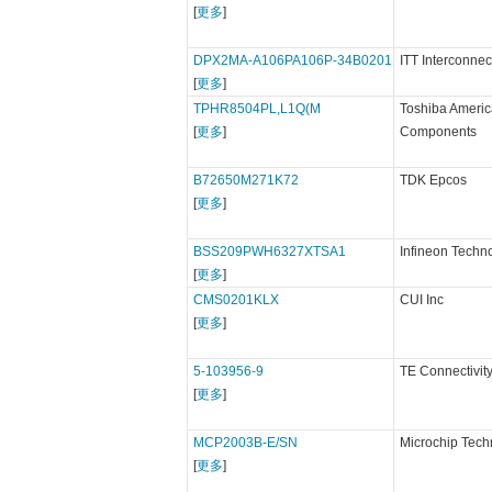
[
更多
]
DPX2MA-A106PA106P-34B0201
ITT Interconnec
[
更多
]
TPHR8504PL,L1Q(M
Toshiba Americ
[
更多
]
Components
B72650M271K72
TDK Epcos
[
更多
]
BSS209PWH6327XTSA1
Infineon Techn
[
更多
]
CMS0201KLX
CUI Inc
[
更多
]
5-103956-9
TE Connectivity
[
更多
]
MCP2003B-E/SN
Microchip Tech
[
更多
]