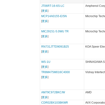
JT06RT-16-6S-LC
Amphenol Corp
[
更多
]
MCP14A0155-E/SN
Microchip Tech
[
更多
]
MIC29151-5.0WU TR
Microchip Tech
[
更多
]
RN731JTTD9091B25
KOA Speer Elec
[
更多
]
WS-1U
SHINAGAWA S
[
更多
]
TR8M475M016C4000
Vishay Intertec
[
更多
]
AM79C972BKC/W
AMD
[
更多
]
CDR02BX103BKWR
AVX Corporati