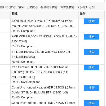
满300元含运，满500元含税运，有单就有优惠，量大更优惠，支持原厂订货
描述
操作
Conn MCX RCP 0Hz to 6GHz 50Ohm ST Panel
搜索
Mount Gold Over Nickel - Bulk (Alt: R113553000)
RoHS: Compliant
AMP MCP 2.8 SOCKET HSG 21 POS - Bulk (Alt: 1-
搜索
1355222-8)
RoHS: Compliant
TR11355100J0G-381 TB WIR PRO 180D (Alt:
搜索
TR11355100J0G)
RoHS: Compliant
Cap Ceramic 680pF 200V X7R 20% Radial
搜索
5.08mm (0.001%FR) 125°C Bulk - Bulk (Alt:
M39014/01-1355)
RoHS: Not Compliant
Conn Unshrouded Header HDR 13 POS 1.27mm
搜索
Solder ST SMD - Bulk (Alt: FTR-113-55-L-S)
RoHS: Compliant
Conn Unshrouded Header HDR 26 POS 1.27mm
搜索