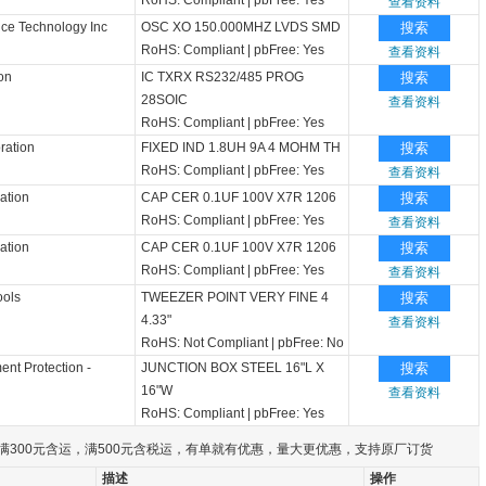
RoHS: Compliant
|
pbFree: Yes
查看资料
ice Technology Inc
OSC XO 150.000MHZ LVDS SMD
搜索
RoHS: Compliant
|
pbFree: Yes
查看资料
on
IC TXRX RS232/485 PROG
搜索
28SOIC
查看资料
RoHS: Compliant
|
pbFree: Yes
ration
FIXED IND 1.8UH 9A 4 MOHM TH
搜索
RoHS: Compliant
|
pbFree: Yes
查看资料
ation
CAP CER 0.1UF 100V X7R 1206
搜索
RoHS: Compliant
|
pbFree: Yes
查看资料
ation
CAP CER 0.1UF 100V X7R 1206
搜索
RoHS: Compliant
|
pbFree: Yes
查看资料
ools
TWEEZER POINT VERY FINE 4
搜索
4.33"
查看资料
RoHS: Not Compliant
|
pbFree: No
ent Protection -
JUNCTION BOX STEEL 16"L X
搜索
16"W
查看资料
RoHS: Compliant
|
pbFree: Yes
满300元含运，满500元含税运，有单就有优惠，量大更优惠，支持原厂订货
描述
操作