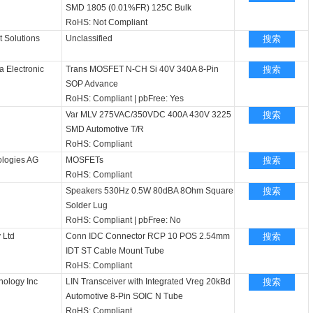
SMD 1805 (0.01%FR) 125C Bulk
RoHS: Not Compliant
t Solutions
Unclassified
搜索
a Electronic
Trans MOSFET N-CH Si 40V 340A 8-Pin
搜索
SOP Advance
RoHS: Compliant
|
pbFree: Yes
Var MLV 275VAC/350VDC 400A 430V 3225
搜索
SMD Automotive T/R
RoHS: Compliant
ologies AG
MOSFETs
搜索
RoHS: Compliant
Speakers 530Hz 0.5W 80dBA 8Ohm Square
搜索
Solder Lug
RoHS: Compliant
|
pbFree: No
 Ltd
Conn IDC Connector RCP 10 POS 2.54mm
搜索
IDT ST Cable Mount Tube
RoHS: Compliant
nology Inc
LIN Transceiver with Integrated Vreg 20kBd
搜索
Automotive 8-Pin SOIC N Tube
RoHS: Compliant