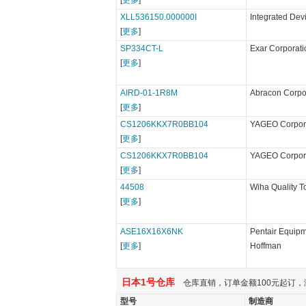
[
更多
]
XLL536150.000000I
Integrated Dev
[
更多
]
SP334CT-L
Exar Corporati
[
更多
]
AIRD-01-1R8M
Abracon Corpo
[
更多
]
CS1206KKX7R0BB104
YAGEO Corpor
[
更多
]
CS1206KKX7R0BB104
YAGEO Corpor
[
更多
]
44508
Wiha Quality T
[
更多
]
ASE16X16X6NK
Pentair Equipm
[
更多
]
Hoffman
日本1号仓库
仓库直销，订单金额100元起订，
型号
制造商