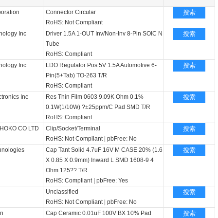
oration
Connector Circular
搜索
RoHS: Not Compliant
nology Inc
Driver 1.5A 1-OUT Inv/Non-Inv 8-Pin SOIC N
搜索
Tube
RoHS: Compliant
nology Inc
LDO Regulator Pos 5V 1.5A Automotive 6-
搜索
Pin(5+Tab) TO-263 T/R
RoHS: Compliant
tronics Inc
Res Thin Film 0603 9.09K Ohm 0.1%
搜索
0.1W(1/10W) ?±25ppm/C Pad SMD T/R
RoHS: Compliant
HOKO CO LTD
Clip/Socket/Terminal
搜索
RoHS: Not Compliant
|
pbFree: No
hnologies
Cap Tant Solid 4.7uF 16V M CASE 20% (1.6
搜索
X 0.85 X 0.9mm) Inward L SMD 1608-9 4
Ohm 125?? T/R
RoHS: Compliant
|
pbFree: Yes
Unclassified
搜索
RoHS: Not Compliant
|
pbFree: No
on
Cap Ceramic 0.01uF 100V BX 10% Pad
搜索