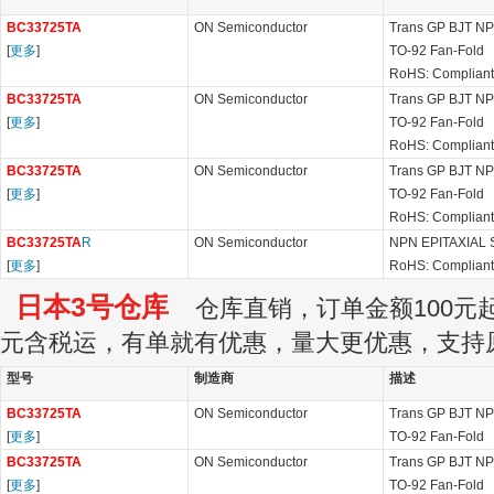
BC33725TA
ON Semiconductor
Trans GP BJT NP
[
更多
]
TO-92 Fan-Fold
RoHS: Compliant
BC33725TA
ON Semiconductor
Trans GP BJT NP
[
更多
]
TO-92 Fan-Fold
RoHS: Compliant
BC33725TA
ON Semiconductor
Trans GP BJT NP
[
更多
]
TO-92 Fan-Fold
RoHS: Compliant
BC33725TA
R
ON Semiconductor
NPN EPITAXIAL 
[
更多
]
RoHS: Compliant
日本3号仓库
仓库直销，订单金额100元起订
元含税运，有单就有优惠，量大更优惠，支持
型号
制造商
描述
BC33725TA
ON Semiconductor
Trans GP BJT NP
[
更多
]
TO-92 Fan-Fold
BC33725TA
ON Semiconductor
Trans GP BJT NP
[
更多
]
TO-92 Fan-Fold