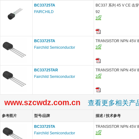
BC33725TA
BC337 系列 45 V CE 击穿
FAIRCHILD
92
BC33725TA
TRANSISTOR NPN 45V 8
Fairchild Semiconductor
BC33725TAR
TRANSISTOR NPN 45V 8
Fairchild Semiconductor
www.szcwdz.com.cn
查看更多相关产
参考图片
型号/品牌
描述 / 技术参考
BC33725TA
TRANSISTOR NPN 45V 8
Fairchild Semiconductor