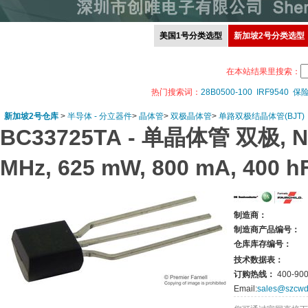
美国1号分类选型
新加坡2号分类选型
在本站结果里搜索：
热门搜索词：
28B0500-100
IRF9540
保
新加坡2号仓库
>
半导体 - 分立器件
>
晶体管
>
双极晶体管
>
单路双极结晶体管(BJT)
BC33725TA -
单晶体管 双极, NPN
MHz, 625 mW, 800 mA, 400 h
制造商：
制造商产品编号：
仓库库存编号：
技术数据表：
订购热线：
400-900
Email:
sales@szcwd