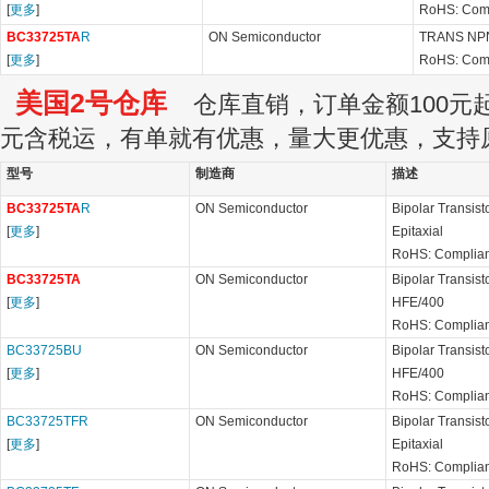
[
更多
]
RoHS: Com
BC33725TA
R
ON Semiconductor
TRANS NPN
[
更多
]
RoHS: Com
美国2号仓库
仓库直销，订单金额100元起订
元含税运，有单就有优惠，量大更优惠，支持
型号
制造商
描述
BC33725TA
R
ON Semiconductor
Bipolar Transist
[
更多
]
Epitaxial
RoHS: Complian
BC33725TA
ON Semiconductor
Bipolar Transis
[
更多
]
HFE/400
RoHS: Complian
BC33725BU
ON Semiconductor
Bipolar Transis
[
更多
]
HFE/400
RoHS: Complian
BC33725TFR
ON Semiconductor
Bipolar Transist
[
更多
]
Epitaxial
RoHS: Complian