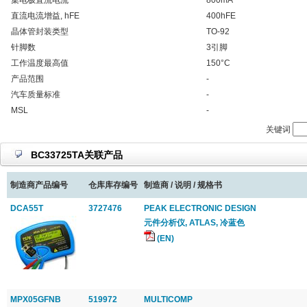
集电极直流电流
800mA
直流电流增益, hFE
400hFE
晶体管封装类型
TO-92
针脚数
3引脚
工作温度最高值
150°C
产品范围
-
汽车质量标准
-
MSL
-
关键词
BC33725TA关联产品
制造商产品编号
仓库库存编号
制造商 / 说明 / 规格书
DCA55T
3727476
PEAK ELECTRONIC DESIGN
元件分析仪, ATLAS, 冷蓝色
(EN)
MPX05GFNB
519972
MULTICOMP