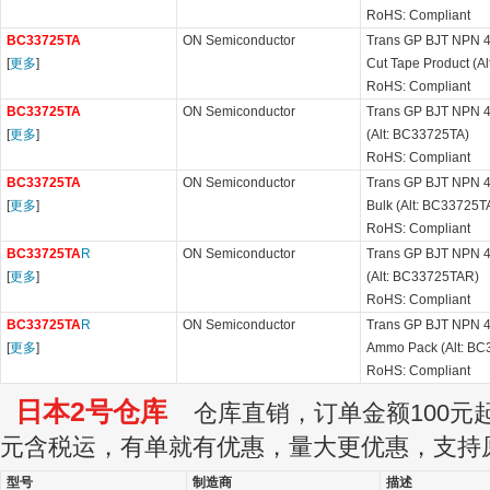
RoHS: Compliant
BC33725TA
ON Semiconductor
Trans GP BJT NPN 4
[
更多
]
Cut Tape Product (A
RoHS: Compliant
BC33725TA
ON Semiconductor
Trans GP BJT NPN 4
[
更多
]
(Alt: BC33725TA)
RoHS: Compliant
BC33725TA
ON Semiconductor
Trans GP BJT NPN 4
[
更多
]
Bulk (Alt: BC33725T
RoHS: Compliant
BC33725TA
R
ON Semiconductor
Trans GP BJT NPN 4
[
更多
]
(Alt: BC33725TAR)
RoHS: Compliant
BC33725TA
R
ON Semiconductor
Trans GP BJT NPN 4
[
更多
]
Ammo Pack (Alt: B
RoHS: Compliant
日本2号仓库
仓库直销，订单金额100元起订
元含税运，有单就有优惠，量大更优惠，支持
型号
制造商
描述