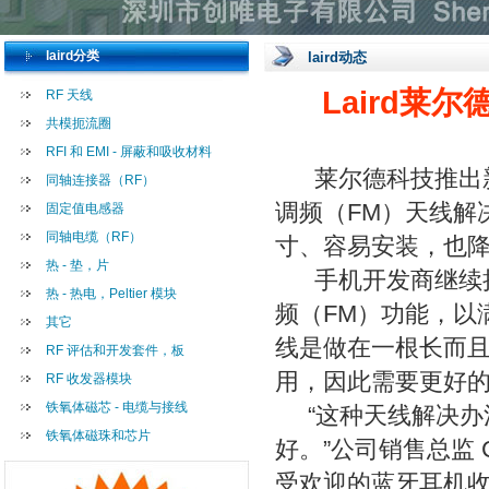
laird分类
laird动态
Laird莱尔
RF 天线
共模扼流圈
RFI 和 EMI - 屏蔽和吸收材料
莱尔德科技推出新的
同轴连接器（RF）
调频（FM）天线解
固定值电感器
同轴电缆（RF）
寸、容易安装，也
热 - 垫，片
手机开发商继续把
热 - 热电，Peltier 模块
频（FM）功能，以
其它
线是做在一根长而
RF 评估和开发套件，板
用，因此需要更好
RF 收发器模块
铁氧体磁芯 - 电缆与接线
“这种天线解决办
铁氧体磁珠和芯片
好。”公司销售总监 C
受欢迎的蓝牙耳机收