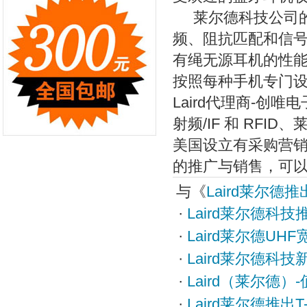
莱尔德科技公司的R
频、阻抗匹配和信
有绳无源耳机的性
按照每种手机专门设
Laird代理商-
射频/IF 和 RFI
美国设立有采购营
的推广与销售，可
与《
Laird莱尔德推
·
Laird莱尔德科技推出
·
Laird莱尔德UH
·
Laird莱尔德科技新
·
Laird（莱尔德）
·
Laird莱尔德推出