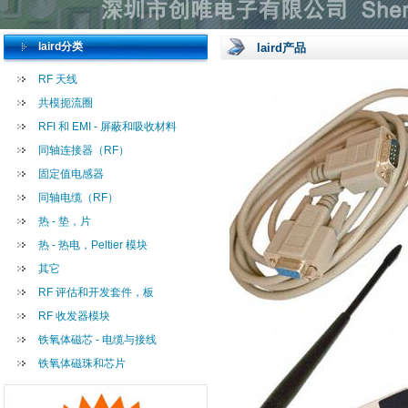
laird分类
laird产品
RF 天线
共模扼流圈
RFI 和 EMI - 屏蔽和吸收材料
同轴连接器（RF）
固定值电感器
同轴电缆（RF）
热 - 垫，片
热 - 热电，Peltier 模块
其它
RF 评估和开发套件，板
RF 收发器模块
铁氧体磁芯 - 电缆与接线
铁氧体磁珠和芯片