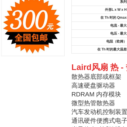
系列
外形L x W x H
在 Th 时的 Qmax
电流 - 最大
电压 - 最大
电阻（欧姆）
在 Th 时的最大温差
Laird风扇 热 
散热器底部或框架
高速硬盘驱动器
RDRAM 内存模块
微型热管散热器
汽车发动机控制装
通讯硬件便携式电