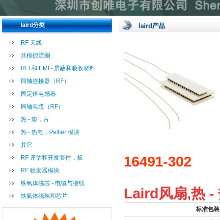
laird分类
laird产品
RF 天线
共模扼流圈
RFI 和 EMI - 屏蔽和吸收材料
同轴连接器（RF）
固定值电感器
同轴电缆（RF）
热 - 垫，片
热 - 热电，Peltier 模块
其它
16491-302
RF 评估和开发套件，板
RF 收发器模块
铁氧体磁芯 - 电缆与接线
Laird风扇,热 -
铁氧体磁珠和芯片
标准包装