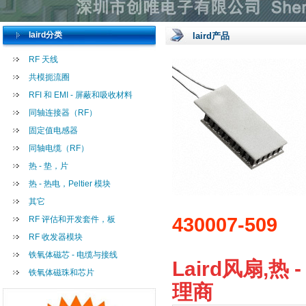
laird分类
laird产品
RF 天线
共模扼流圈
RFI 和 EMI - 屏蔽和吸收材料
同轴连接器（RF）
固定值电感器
同轴电缆（RF）
热 - 垫，片
热 - 热电，Peltier 模块
其它
430007-509
RF 评估和开发套件，板
RF 收发器模块
铁氧体磁芯 - 电缆与接线
Laird风扇,热 -
铁氧体磁珠和芯片
理商