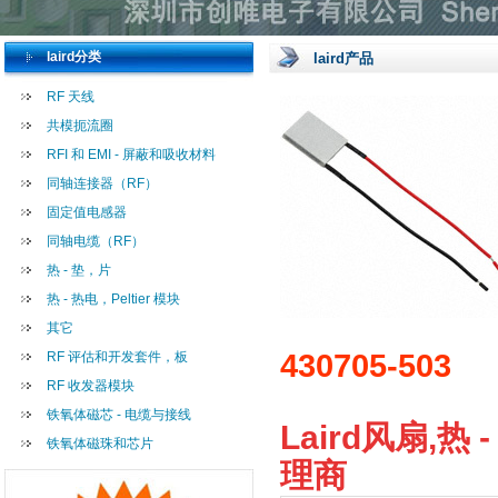
laird分类
laird产品
RF 天线
共模扼流圈
RFI 和 EMI - 屏蔽和吸收材料
同轴连接器（RF）
固定值电感器
同轴电缆（RF）
热 - 垫，片
热 - 热电，Peltier 模块
其它
430705-503
RF 评估和开发套件，板
RF 收发器模块
铁氧体磁芯 - 电缆与接线
Laird风扇,热 -
铁氧体磁珠和芯片
理商