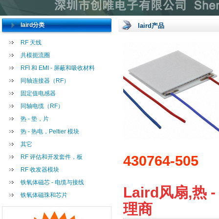
laird分类
laird产品
RF 天线
共模扼流圈
RFI 和 EMI - 屏蔽和吸收材料
同轴连接器（RF）
固定值电感器
同轴电缆（RF）
热 - 垫，片
热 - 热电，Peltier 模块
其它
430764-505
RF 评估和开发套件，板
RF 收发器模块
铁氧体磁芯 - 电缆与接线
Laird风扇,热 -
铁氧体磁珠和芯片
理商