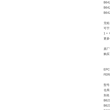
B64
B64
B64
无铅 
可于
1 + 
更多
原厂
购买
EPC
FER
型号：
仓库
别名：
B621
B62