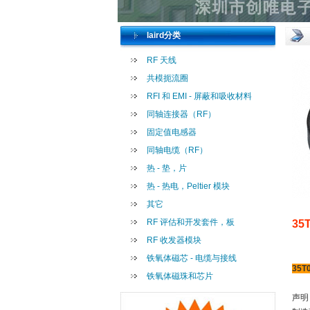
laird分类
RF 天线
共模扼流圈
RFI 和 EMI - 屏蔽和吸收材料
同轴连接器（RF）
固定值电感器
同轴电缆（RF）
热 - 垫，片
热 - 热电，Peltier 模块
其它
RF 评估和开发套件，板
35
RF 收发器模块
铁氧体磁芯 - 电缆与接线
35T
铁氧体磁珠和芯片
声明