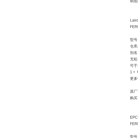
制造商
Lair
FER
型号：
仓库
别名：
无铅 
可于
1 + 
更多
原厂
购买
EPC
FER
型号：