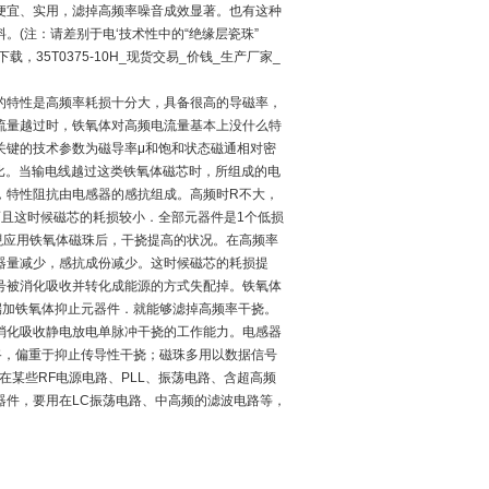
便宜、实用，滤掉高频率噪音成效显著。也有这种
料。
(
注：请差别于电‘技术性中的“绝缘层瓷珠”
教材下载，35T0375-10H_现货交易_价钱_生产厂家_
的特性是高频率耗损十分大，具备很高的导磁率，
流量越过时，铁氧体对高频电流量基本上没什么特
关键的技术参数为磁导率μ和饱和状态磁通相对密
比。当输电线越过这类铁氧体磁芯时，所组成的电
，特性阻抗由电感器的感抗组成。高频时
R
不大，
而且这时候磁芯的耗损较小．全部元器件是
1
个低损
現应用铁氧体磁珠后，干挠提高的状况。在高频率
器量减少，感抗成份减少。这时候磁芯的耗损提
号被消化吸收并转化成能源的方式失配掉。铁氧体
端加铁氧体抑止元器件．就能够滤掉高频率干挠。
消化吸收静电放电单脉冲干挠的工作能力。电感器
路，偏重于抑止传导性干挠；磁珠多用以数据信号
在某些
RF
电源电路、
PLL
、振荡电路、含超高频
器件，要用在
LC
振荡电路、中高频的滤波电路等，