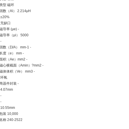
类型 磁环
数（Al） 2.214μH
±20%
 无缺口
导率 (μe) -
磁导率（μi） 5000
-
数（ΣI/A） mm-1 -
长度（e） mm -
面积（Ae）mm2 -
磁心横截面（Amin）?mm2 -
磁体体积（Ve） mm3 -
 环氧
商器件封装 -
4.07mm
-
-
10.55mm
装 10,000
称 240-2522