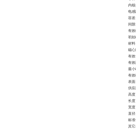
内核
电感因
容差 
间隙
有效磁
初始
材料 
磁心因
有效
有效
最小
有效
表面
供应
高度 
长度 
宽度 
直径 
标准包
其它名