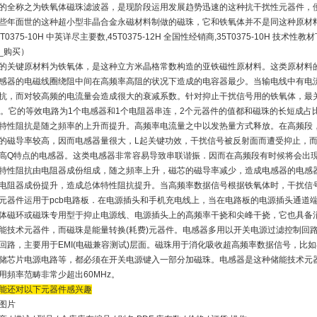
的全称之为铁氧体磁珠滤波器，是现阶段运用发展趋势迅速的这种抗干扰性元器件，
些年面世的这种超小型非晶合金永磁材料制做的磁珠，它和铁氧体并不是同这种原材
T0375-10H 中英详尽主要数,45T0375-12H 全国性经销商,35T0375-10H 技术性
_购买）
的关键原材料为铁氧体，是这种立方米晶格常数构造的亚铁磁性原材料。这类原材料
感器的电磁线圈绕阻中间在高频率高阻的状况下造成的电容器最少。当输电线中有电
抗，而对较高频的电流量会造成很大的衰减系数。针对抑止干扰信号用的铁氧体，最
。它的等效电路为
1
个电感器和
1
个电阻器串连，
2
个元器件的值都和磁珠的长短成占
特性阻抗是随之頻率的上升而提升。高频率电流量之中以发热量方式释放。在高频段
的磁导率较高，因而电感器量很大，
L
起关键功效，干扰信号被反射面而遭受抑止，
高
Q
特点的电感器。这类电感器非常容易导致串联谐振．因而在高频段有时候将会出
特性阻抗由电阻器成份组成，随之頻率上升，磁芯的磁导率减少，造成电感器的电感
电阻器成份提升，造成总体特性阻抗提升。当高频率数据信号根据铁氧体时，干扰信
元器件运用于
pcb
电路板．在电源插头和手机充电线上，当在电路板的电源插头通道
体磁环或磁珠专用型于抑止电源线、电源插头上的高频率干挠和尖峰干挠，它也具备
能技术元器件，而磁珠是能量转换
(
耗费
)
元器件。电感器多用以开关电源过滤控制回
回路，主要用于
EMI(
电磁兼容测试
)
层面。磁珠用于消化吸收超高频率数据信号，比如
储芯片电源电路等，都必须在开关电源键入一部分加磁珠。电感器是这种储能技术元
用頻率范畴非常少超出
60MHz
。
能还对以下元器件感兴趣
图片