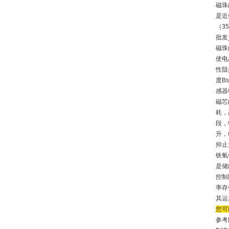
磁珠
是近
（35
批发
磁珠
使电
性阻
度
Bs
感器
磁芯
耗，
段，
升，
抑止
铁氧
是储
控制
率存
其运
您可
参考