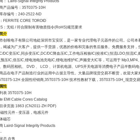
 Laird-Signal Integrity Products
商产品编号：35T0375-10H
库存编号：240-2522-ND
FERRITE CORE TOROID
HS：无铅 / 符合限制有害物质指令(RoHS)规范要求
简介
市创唯电子有限公司地处深圳市宝安区，是一家专业代理电子元器件的公司。公司本
，竭诚为广大客户，提供一手货源，优惠的价格和完备的售后服务。免費服务支持，
DC/DC
变压
IC,
同歩变压
IC,DC/DC
降血压
IC,
工作电压检验
IC(
校准
IC),
恒流
LDO,
恒流
IC,
,
预压
IC,
倍压
IC,
锂电池电池充电
IC,
锂电池维护
IC,
声频变大
IC
等，可运用于
Mp3,MP4
、数码照相机、
DVD
、
LCD
、计算机电源、
UPS
开关电源等消费电子产品半数码电
商品在电子产品制造行业的运用中占据主导性。大量品牌现货交易不断货，欢迎大家来电订购
45T0375-12H 全国性经销商,35T0375-10H 技术性教材下载，35T0375-10H_
属性
表 35T0375-10H
ite EMI Cable Cores Catalog
录页面 1863 (CN2011-ZH PDF)
 磁性元件 - 变压器，电感元件
体磁芯
Laird-Signal Integrity Products
-
状态 在售