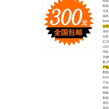
制造商：
制造
仓库
描述：
RO
公司
深圳
宗旨
IC,
LDO
耳机
关键
数,
产品
数据列
Ferr
产品目
类别
铁氧
制造商 
系列 
零件