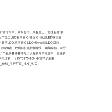
着
“
诚信为本、真挚合作、顾客至上、热忱服务
”
的
生产加工
LED
驱动器
IC(
变压
IC),
恒流
LED
驱动器
耐髙压
LDO,
稳压管
IC LDO,
带使能端
LDO,
双路
、移动
u
盘、数码科技监控摄像头、电脑鼠标、蓝牙
子产品及各种各样电子设备的开关电源中；企业的
；（35T0375-10H 中英详尽主要
现货交易_价钱_生产厂家_批发_购买）