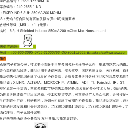
商产品编号：TYS30156R8M-10
存编号：240-2655-1-ND
FIXED IND 6.8UH 850MA 200 MOHM
HS：无铅 / 符合限制有害物质指令(RoHS)规范要求
敏感性等级（MSL）：1（无限）
述：6.8μH Shielded Inductor 850mA 200 mOhm Max Nonstandard
来电咨询哟~
线： 400-900-3095 0755-21000796, QQ:800152669, Email:sales@szcwdz.com
简介
创唯电子有限公司
，技术专业着眼于世界各国各种各样电子元件、集成电路芯片的市
关心高档商品线路，商品运用于通信网络、航天航空、国防机器设备、医疗机械、仪
商及销售代理组织创建了优良的协作关联，并很多常备各种各样正品
IC
的现货交易库
商品如：
XILINX
、
ALTERA
、
MICROCHIP
、
ATMEL
、
ADI
、
TI
、
Fairchid
。
IR
。
ST
、
裕的原装一手货源，丰富多彩
IC
市场销售工作经验
,
高质量的专业技术人员，强劲的售
为世界各国终端产品出示急缺、停工
IC
现货交易，可立即供广大群众挑选，并可接纳
生产制造生产商，科研机构，营销公司创建了长期性协作关联，商品涉及到军用，通
良的经济发展和社会经济效益。TYS30156R8M-10购买，TYS30156R8M-10型号，TYS3015
德代理商，电子元器件采购
欢迎来电来函商谈业务流程
,
互利共赢
,
共商发展趋势。