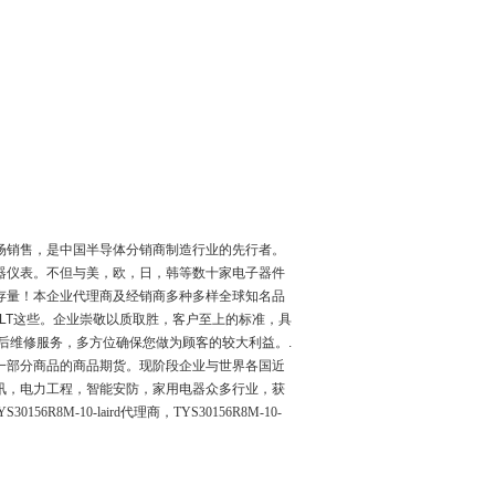
场销售，是中国半导体分销商制造行业的先行者。
器仪表。不但与美，欧，日，韩等数十家电子器件
存量！本企业代理商及经销商多种多样全球知名品
LT
这些。企业崇敬以质取胜，客户至上的标准，具
后维修服务，多方位确保您做为顾客的较大利益。
.
一部分商品的商品期货。现阶段企业与世界各国近
讯，电力工程，智能安防，家用电器众多行业，获
6R8M-10-laird代理商，TYS30156R8M-10-