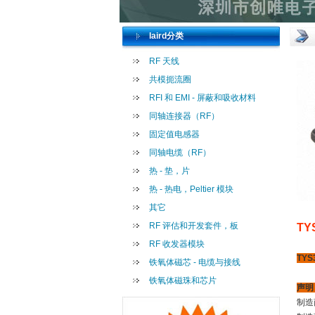
laird分类
RF 天线
共模扼流圈
RFI 和 EMI - 屏蔽和吸收材料
同轴连接器（RF）
固定值电感器
同轴电缆（RF）
热 - 垫，片
热 - 热电，Peltier 模块
其它
RF 评估和开发套件，板
TY
RF 收发器模块
TYS
铁氧体磁芯 - 电缆与接线
铁氧体磁珠和芯片
声明
制造商：