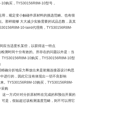
10购买，TYS30156R8M-10型号，
运用，规定变小触碰件原材料的挑选范畴。也有很
点。那样能够 大大减少实验需要的试品总数，及其
56R8M-10-laird代理商，TYS30156R8M-
间应当适度长某些，以获得这一特点
的检测时间十分有效的。所存在的问题以外是：当
56R8M-10购买，TYS30156R8M-10型
购
明精确分折地应力释放出来是射频连接器设计构思
程中进行的，因此它沒有体现出一切不良影响
。TYS30156R8M-10购买，TYS30156R8M-
器件采购
。这一方式针对分折原材料在完成的和预估开展的
。可是，假如超过该检测溫度范畴，则不可以用它