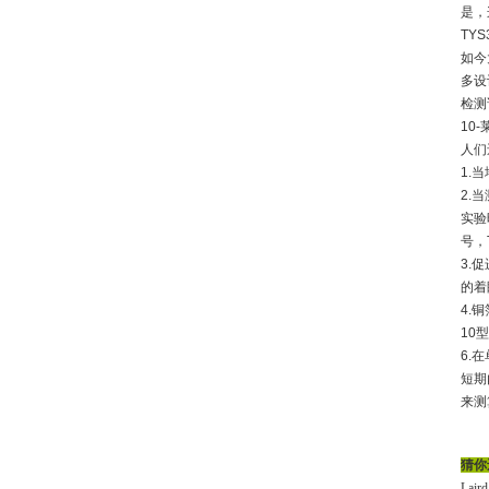
是，
TYS
如今
多设
检测诸
10
人们
1.
当
2.
当
实验
号，T
3.
促
的着
4.
铜
10型
6.
在
短期
来测
猜你
Laird