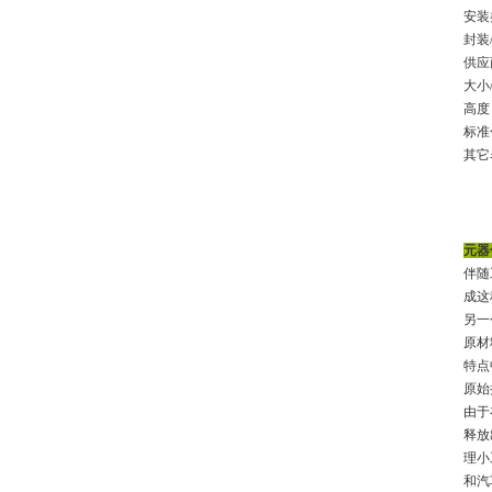
安装
封装
供应
大小/
高度 
标准
其它名
元器
伴随
成这
另一
原材
特点
原始
由于
释放
理小
和汽