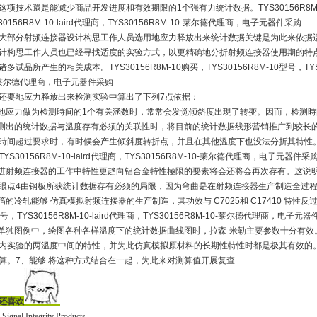
这项技术還是能减少商品开发进度和有效期限的
1
个强有力统计数据。TYS30156R8M-
30156R8M-10-laird代理商，TYS30156R8M-10-莱尔德代理商，电子元器件采购
大部分射频连接器设计构思工作人员选用地应力释放出来统计数据关键是为此来依据
计构思工作人员也已经寻找适度的实验方式，以更精确地分折射频连接器使用期的特
多试品所产生的相关成本。TYS30156R8M-10购买，TYS30156R8M-10型号，TYS301
-莱尔德代理商，电子元器件采购
还要地应力释放出来检测实验中算出了下列
7
点依据：
地应力做为检测時间的
1
个有关涵数时，常常会发觉倾斜度出現了转变。因而，检测時
测出的统计数据与溫度存有必须的关联性时，将目前的统计数据线形营销推广到较长
時间超过要求时，有时候会产生倾斜度转折点，并且在其他溫度下也没法分折其特性。TYS301
YS30156R8M-10-laird代理商，TYS30156R8M-10-莱尔德代理商，电子元器件采
进射频连接器的工作中特性更趋向铝合金特性極限的要素将会还将会再次存有。这说
眼点
4
由钢板所获统计数据存有必须的局限，因为弯曲是在射频连接器生产制造全过
箔的冷轧能够 仿真模拟射频连接器的生产制造，其功效与
C7025
和
C17410
特性反过来
号，TYS30156R8M-10-laird代理商，TYS30156R8M-10-莱尔德代理商，电子元
单独图例中，绘图各种各样溫度下的统计数据曲线图时，拉森
-
米勒主要参数十分有效
内实验的两溫度中间的特性，并为此仿真模拟原材料的长期性特性时都是极其有效的
算。
7
、能够 将这种方式结合在一起，为此来对测算值开展复查
还喜欢
-Signal Integrity Products