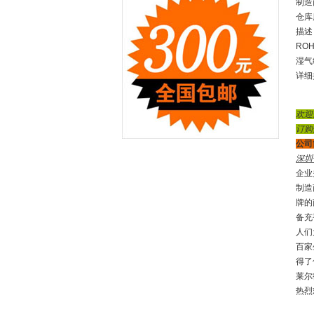
制造
仓库库
描述：
RO
湿气
详细描
欢迎
订购热
公司
深圳
企业
制造
牌的
备充
人们
百家
得了优
莱尔
热烈