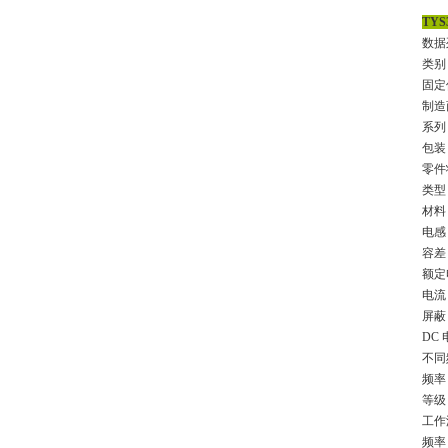
TYS
数据列表
类别
固定
制造商 
系列 
包装
零件
类型 
材料 
电感 
容差 
额定
电流 
屏蔽
DC
不同
频率 
等级 
工作温
频率 