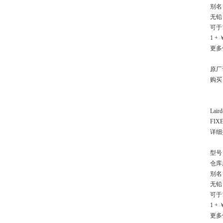
别名：
无铅 
可于
1 + 
更多
原厂
购买
Laird
FIX
详细描述
型号：
仓库库
别名：
无铅 
可于
1 + 
更多