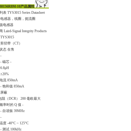
30156R8M-10产品属性
 TYS3015 Series Datasheet
 电感器，线圈，扼流圈
值电感器
Laird-Signal Integrity Products
TYS3015
 剪切带（CT）
状态 在售
-
- 磁芯 -
6.8μH
±20%
电流 850mA
- 饱和值 850mA
 屏蔽
 电阻（DCR） 200 毫欧最大
频率时的 Q 值 -
- 自谐振 39MHz
-
度 -40°C ~ 125°C
- 测试 100kHz