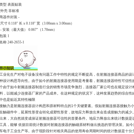
类型 表面贴装
/外壳 非标准
商器件封装 -
尺寸 0.118" 长 x 0.118" 宽（3.00mm x 3.00mm）
- 安装（最大值） 0.067"（1.70mm）
包装 1
称 240-2655-1
件小知识
工业化生产对电子设备没有问题工作中特性的规定不断提高，在射频连接器商品的设
种设计构思导向性。由于如今的射频连接器使用期是考量着，射频连接器特性可信性
个由于如今射频连接器制造行业的销售市场竞争激烈，连接器厂家公司也在规定设计
料，以能减少连接器厂家的产品成本。在这种规定的状况下，这种发展趋势的综合性
中也是贴近其特性極限
接触力是射频连接器设计构思和原材料特点的
1
个关键要素。假如射频连接器接触力
在触碰件中，延展性形变会转化成塑性形变，故地应力释放出来会造成接触力的减少
出来，大自然就变成保证射频连接器可信性的首要条件。地应力释放出来统计数据是
工具，能够 依据目前统计数据对射频连接器的触碰原材料做出挑选的管理决策。如
车电子工业生产等。由于现阶段针对相关商品的使用寿命周期时间的统计数据是十分