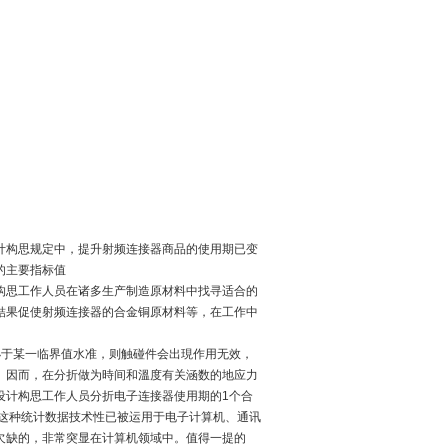
计构思规定中，提升射频连接器商品的使用期已变
的主要指标值
构思工作人员在诸多生产制造原材料中找寻适合的
結果促使射频连接器的合金铜原材料等，在工作中
小于某一临界值水准，则触碰件会出現作用无效，
。因而，在分折做为時间和溫度有关涵数的地应力
设计构思工作人员分折电子连接器使用期的
1
个合
今这种统计数据技术性已被运用于电子计算机、通讯
欠缺的，非常突显在计算机领域中。值得一提的