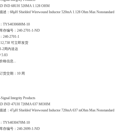
ED IND 68UH 520MA 1.128 OHM
：68μH Shielded Wirewound Inductor 520mA 1.128 Ohm Max Nonstandard
TYS4030680M-10
存编号：240-2701-1-ND
240-2701-1
12,738 可立即发货
1-2周内送达
￥5.83
价格信息...
订货交期：10 周
-Signal Integrity Products
ED IND 47UH 720MA 637 MOHM
：47μH Shielded Wirewound Inductor 720mA 637 mOhm Max Nonstandard
TYS4030470M-10
存编号：240-2699-1-ND