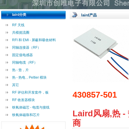
laird分类
laird产品
RF 天线
共模扼流圈
RFI 和 EMI - 屏蔽和吸收材料
同轴连接器（RF）
固定值电感器
同轴电缆（RF）
热 - 垫，片
热 - 热电，Peltier 模块
其它
430857-501
RF 评估和开发套件，板
RF 收发器模块
铁氧体磁芯 - 电缆与接线
Laird风扇,热 -
铁氧体磁珠和芯片
商