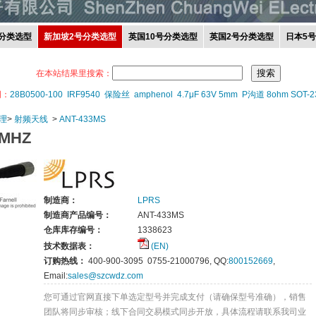
分类选型
新加坡2号分类选型
英国10号分类选型
英国2号分类选型
日本5
在本站结果里搜索：
词：
28B0500-100
IRF9540
保险丝
amphenol
4.7μF 63V 5mm
P沟道 8ohm SOT-2
理
>
射频天线
>
ANT-433MS
MHZ
制造商：
LPRS
制造商产品编号：
ANT-433MS
仓库库存编号：
1338623
技术数据表：
(EN)
订购热线：
400-900-3095 0755-21000796, QQ:
800152669
,
Email:
sales@szcwdz.com
您可通过官网直接下单选定型号并完成支付（请确保型号准确），销售
团队将同步审核；线下合同交易模式同步开放，具体流程请联系我司业