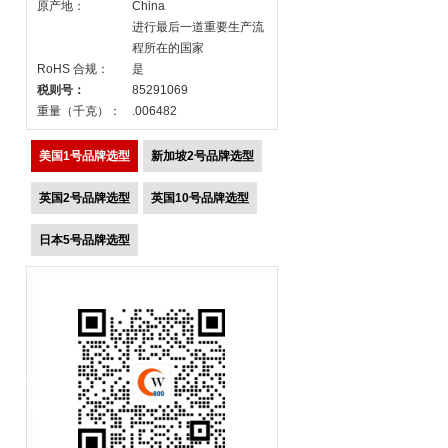
原产地：
China
进行最后一道重要生产流
程所在的国家
RoHS 合规：
是
税则号：
85291069
重量（千克）：
.006482
美国1号品牌选型
新加坡2号品牌选型
英国2号品牌选型
英国10号品牌选型
日本5号品牌选型