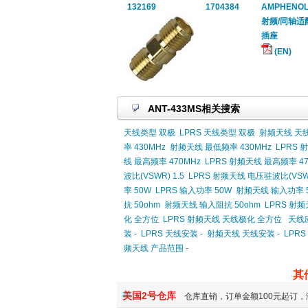
132169
1704384
AMPHENOL
射频/同轴适配器
插座
(EN)
ANT-433MS相关搜索
天线类型 双极
LPRS 天线类型 双极
射频天线 天
率 430MHz
射频天线 最低频率 430MHz
LPRS 
线 最高频率 470MHz
LPRS 射频天线 最高频率 47
波比(VSWR) 1.5
LPRS 射频天线 电压驻波比(VSWR
率 50W
LPRS 输入功率 50W
射频天线 输入功率 
抗 50ohm
射频天线 输入阻抗 50ohm
LPRS 射频
化 全方位
LPRS 射频天线 天线极化 全方位
天线应
装 -
LPRS 天线安装 -
射频天线 天线安装 -
LPR
频天线 产品范围 -
其
美国2号仓库
仓库直销，订单金额100元起订，