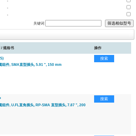
-
-
-
关键词
 / 规格书
操作
S)
搜索
件, SMA直型插头, 5.91 ", 150 mm
P
搜索
件, U.FL直角插头, RP-SMA 直型插头, 7.87 ", 200