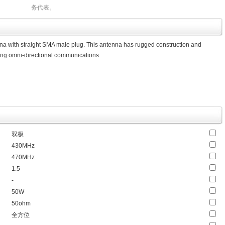
务代表。
a with straight SMA male plug. This antenna has rugged construction and
iring omni-directional communications.
双极
430MHz
470MHz
1.5
-
50W
50ohm
全方位