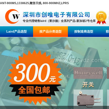
ANT-900MS,1338625,鞭形天线, 800-900MHZ,LPRS
专业代理销售laird（莱尔德）全系列产品-新加坡2号仓库
Laird产品选型
按产品分类选型
按制造商选型
联