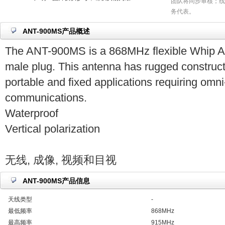
团队将同步审核；线
务代表。
ANT-900MS产品概述
The ANT-900MS is a 868MHz flexible Whip A
male plug. This antenna has rugged constructi
portable and fixed applications requiring omni
communications.
Waterproof
Vertical polarization
无线, 成像, 视频和目视
ANT-900MS产品信息
天线类型
-
最低频率
868MHz
最高频率
915MHz