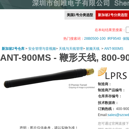
美国1号分类选型
新加坡2号分类选型
在本站结果里搜索：
热门搜索词：
28B0500-100
IRF9540
保
新加坡2号仓库
>
安全管理与音视频
>
天线与天线管理
>
射频天线
>
ANT-900MS
ANT-900MS -
鞭形天线, 800-9
制造商：
制造商产品编号：
仓库库存编号：
技术数据表：
订购热线：
400-900
Email:
sales@szcwd
您可通过官网直接下
声明：图片仅供参考，请以实物为准！