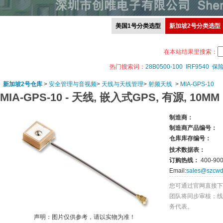
美国1号分类选型
新加坡2号分类选型
在本站结果里搜索：
热门搜索词：
28B0500-100
IRF9540
保
新加坡2号仓库
>
安全管理与音视频
>
天线与天线管理
>
射频天线
>
MIA-GPS-10
MIA-GPS-10 -
天线, 嵌入式GPS, 有源, 10MM
制造商：
制造商产品编号：
仓库库存编号：
技术数据表：
订购热线：
400-900
Email:
sales@szcwd
您可通过官网直接下
团队将同步审核；线
务代表。
声明：图片仅供参考，请以实物为准！