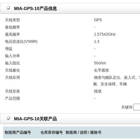
MIA-GPS-10产品信息
天线类型
GPS
最低频率
-
最高频率
1.57542GHz
电压驻波比(VSWR)
1.3
增益
-
输入功率
-
输入阻抗
50ohm
天线极化
右手圆形
天线应用
物资与舰队定位、嵌入式、
脑、安全保障、车辆
天线安装
线缆
产品范围
-
关键词
MIA-GPS-10关联产品
制造商产品编号
仓库库存编号
制造商 / 说明 / 规格书