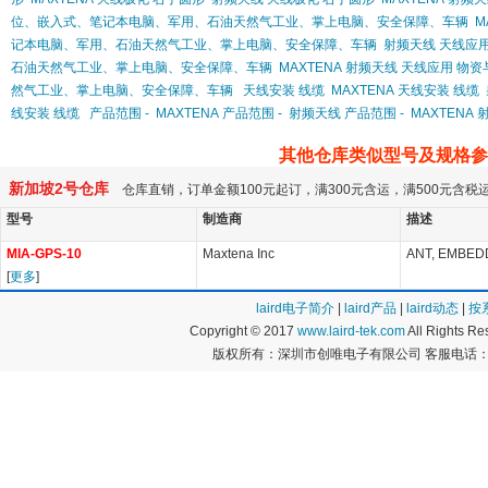
位、嵌入式、笔记本电脑、军用、石油天然气工业、掌上电脑、安全保障、车辆
M
记本电脑、军用、石油天然气工业、掌上电脑、安全保障、车辆
射频天线 天线应
石油天然气工业、掌上电脑、安全保障、车辆
MAXTENA 射频天线 天线应用
然气工业、掌上电脑、安全保障、车辆
天线安装 线缆
MAXTENA 天线安装 线缆
线安装 线缆
产品范围 -
MAXTENA 产品范围 -
射频天线 产品范围 -
MAXTENA 
其他仓库类似型号及规格参
新加坡2号仓库
仓库直销，订单金额100元起订，满300元含运，满500元含
型号
制造商
描述
MIA-GPS-10
Maxtena Inc
ANT, EMBED
[
更多
]
laird电子简介
|
laird产品
|
laird动态
|
按
Copyright © 2017
www.laird-tek.com
All Rights 
版权所有：深圳市创唯电子有限公司 客服电话：400