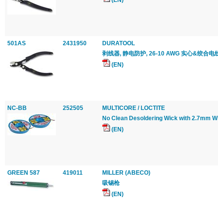
(EN)
501AS
2431950
DURATOOL
剥线器, 静电防护, 26-10 AWG 实心&绞合电线
(EN)
NC-BB
252505
MULTICORE / LOCTITE
No Clean Desoldering Wick with 2.7mm W
(EN)
GREEN 587
419011
MILLER (ABECO)
吸锡枪
(EN)