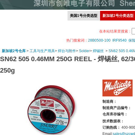
美国1号分类选型
新加坡2号分类选型
在本站结果里搜索：
热门搜索词：
28B0500-100
IRF9540
保
新加坡2号仓库
>
工具与生产用具
>
焊台与附件
>
Solder
>
焊锡丝
>
SN62 505 0.4
SN62 505 0.46MM 250G REEL -
焊锡丝, 62/3
250g
制造商：
制造商产品编号：
仓库库存编号：
技术数据表：
订购热线：
400-900
Email:
sales@szcwd