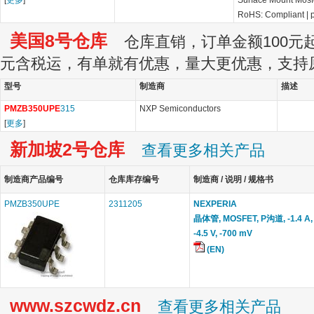
[
更多
]
Surface Mount Mosf
RoHS: Compliant
|
美国8号仓库
仓库直销，订单金额100元起订
元含税运，有单就有优惠，量大更优惠，支持
型号
制造商
描述
PMZB350UPE
315
NXP Semiconductors
[
更多
]
新加坡2号仓库
查看更多相关产品
制造商产品编号
仓库库存编号
制造商 / 说明 / 规格书
PMZB350UPE
2311205
NEXPERIA
晶体管, MOSFET, P沟道, -1.4 A, -
-4.5 V, -700 mV
(EN)
www.szcwdz.cn
查看更多相关产品