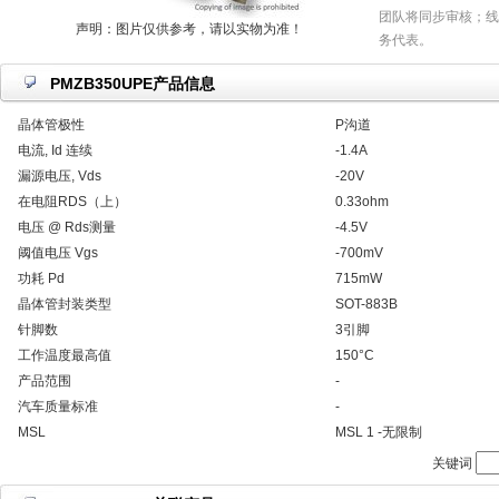
团队将同步审核；线
声明：图片仅供参考，请以实物为准！
务代表。
PMZB350UPE产品信息
晶体管极性
P沟道
电流, Id 连续
-1.4A
漏源电压, Vds
-20V
在电阻RDS（上）
0.33ohm
电压 @ Rds测量
-4.5V
阈值电压 Vgs
-700mV
功耗 Pd
715mW
晶体管封装类型
SOT-883B
针脚数
3引脚
工作温度最高值
150°C
产品范围
-
汽车质量标准
-
MSL
MSL 1 -无限制
关键词