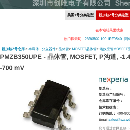
美国1号分类选型
新加坡2号分类选型
在本站结果里搜索：
热门搜索词：
28B0500-100
IRF9540
保
新加坡2号仓库
>
半导体 - 分立器件
>
晶体管
>
MOSFET晶体管
>
场效应管MOSFET晶
PMZB350UPE -
晶体管, MOSFET, P沟道, -1.4 A,
-700 mV
制造商：
制造商产品编号：
仓库库存编号：
技术数据表：
订购热线：
400-900
Email:
sales@szcwd
您可通过官网直接下