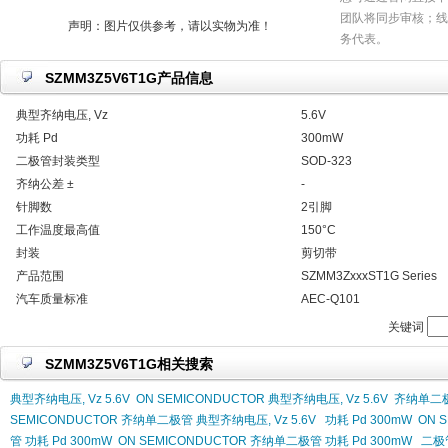
团队将同步审核；线
声明：图片仅供参考，请以实物为准！
务代表。
SZMM3Z5V6T1G产品信息
典型齐纳电压, Vz
5.6V
功耗 Pd
300mW
二极管封装类型
SOD-323
齐纳公差 ±
-
针脚数
2引脚
工作温度最高值
150°C
封装
剪切带
产品范围
SZMM3ZxxxST1G Series
汽车质量标准
AEC-Q101
关键词
SZMM3Z5V6T1G相关搜索
典型齐纳电压, Vz 5.6V
ON SEMICONDUCTOR 典型齐纳电压, Vz 5.6V
齐纳单二极管
SEMICONDUCTOR 齐纳单二极管 典型齐纳电压, Vz 5.6V
功耗 Pd 300mW
ON 
管 功耗 Pd 300mW
ON SEMICONDUCTOR 齐纳单二极管 功耗 Pd 300mW
二极