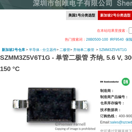
美国1号分类选型
新加坡2号分类选型
在本站结果里搜索：
热门搜索词：
28B0500-100
IRF9540
保
新加坡2号仓库
>
半导体 - 分立器件
>
二极管
>
齐纳单二极管
>
SZMM3Z5V6T1G
SZMM3Z5V6T1G -
单管二极管 齐纳, 5.6 V, 300
150 °C
制造商：
制造商产品编号：
仓库库存编号：
技术数据表：
订购热线：
400-900
Email:
sales@szcwd
您可通过官网直接下