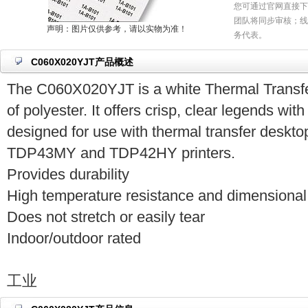
您可通过官网直接下
团队将同步审核；线
声明：图片仅供参考，请以实物为准！
务代表。
C060X020YJT产品概述
The C060X020YJT is a white Thermal Trans
of polyester. It offers crisp, clear legends with s
designed for use with thermal transfer desktop
TDP43MY and TDP42HY printers.
Provides durability
High temperature resistance and dimensional s
Does not stretch or easily tear
Indoor/outdoor rated
工业