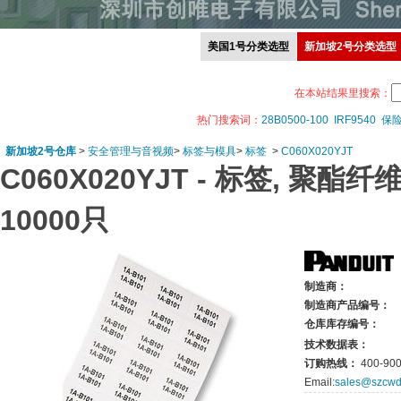
美国1号分类选型
新加坡2号分类选型
在本站结果里搜索：
热门搜索词：
28B0500-100
IRF9540
保
新加坡2号仓库
>
安全管理与音视频
>
标签与模具
>
标签
>
C060X020YJT
C060X020YJT -
标签, 聚酯纤维
10000只
制造商：
制造商产品编号：
仓库库存编号：
技术数据表：
订购热线：
400-900
Email:
sales@szcwd