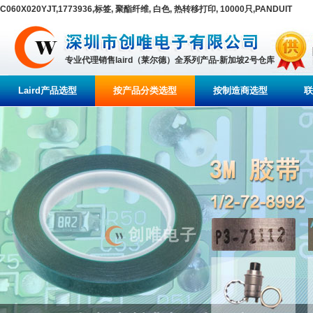
C060X020YJT,1773936,标签, 聚酯纤维, 白色, 热转移打印, 10000只,PANDUIT
专业代理销售laird（莱尔德）全系列产品-新加坡2号仓库
Laird产品选型
按产品分类选型
按制造商选型
联