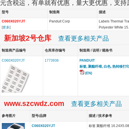
元含税运，有单就有优惠，量大更优惠，支持
型号
制造商
描述
C060X020YJT
Panduit Corp
Labels Thermal Tr
[
更多
]
Polyester White 1
新加坡2号仓库
查看更多相关产品
制造商产品编号
仓库库存编号
制造商 / 说明 / 规格书
C060X020YJT
1773936
PANDUIT
标签, 聚酯纤维, 白色, 热转移打印,
(EN)
www.szcwdz.com
查看更多相关产品
参考图片
型号/品牌
描述 / 技术参考
C060X020YJT
标签 聚酯纤维 16.24X5.0