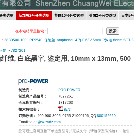
分类选型
新加坡2号分类选型
英国10号分类选型
英国2号分类选型
日本5
在本站结果里搜索：
词：
28B0500-100
IRF9540
保险丝
amphenol
4.7μF 63V 5mm
P沟道 8ohm SOT-2
标签
>
7827261
纤维, 白底黑字, 鉴定用, 10mm x 13mm, 500
制造商：
PRO POWER
制造商产品编号：
7827261
仓库库存编号：
1717263
技术数据表：
(EN)
订购热线：
400-900-3095 0755-21000796, QQ:
800152669
,
Email:
sales@szcwdz.com
您可通过官网直接下单选定型号并完成支付（请确保型号准确），销售