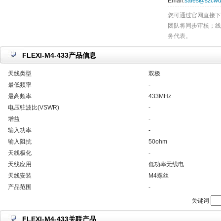
Email:
sales@szcwd
您可通过官网直接下
团队将同步审核；线
务代表。
FLEXI-M4-433产品信息
天线类型
双极
最低频率
-
最高频率
433MHz
电压驻波比(VSWR)
-
增益
-
输入功率
-
输入阻抗
50ohm
天线极化
-
天线应用
低功率无线电
天线安装
M4螺丝
产品范围
-
关键词
FLEXI-M4-433关联产品