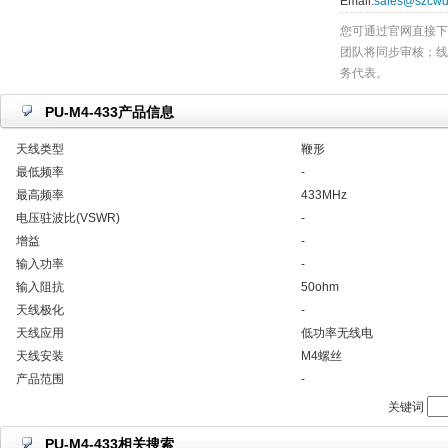
Email:
sales@szcwd
您可通过官网直接下
团队将同步审核；线
务代表。
PU-M4-433产品信息
天线类型
鞭形
最低频率
-
最高频率
433MHz
电压驻波比(VSWR)
-
增益
-
输入功率
-
输入阻抗
50ohm
天线极化
-
天线应用
低功率无线电
天线安装
M4螺丝
产品范围
-
关键词
PU-M4-433相关搜索